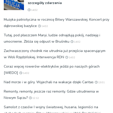
szczegóły zdarzenia
14:02
Muzyka patriotyczna w rocznicę Bitwy Warszawskiej. Koncert przy
dąbrowskiej bazylice
14:02
Tutaj, pod płaszczem Maryi, ludzie odnajdują pokój, nadzieję i
umocnienie. Zbliża się odpust w Bruśniku
14:02
Zachwaszczony chodnik nie utrudnia już przejścia spacerującym
w Woli Rzędzińskiej. Interwencja RDN
14:02
Coraz więcej rowerów-elektryków jeździ po naszych górach
[WIEDO]
14:02
Nad morze i w góry. Wyjechali na wakacje dzięki Caritas
13:01
Remonty, remonty, jeszcze raz remonty. Gdzie utrudnienia w
Nowym Sączu?
12:12
Samolot z czasów I wojny światowej, husaria, legioniści na