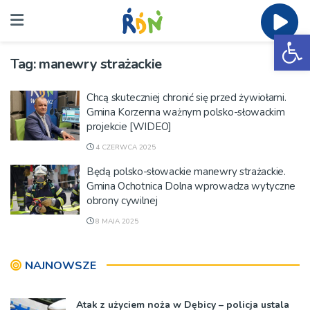
Ot
Tag:
manewry strażackie
Chcą skuteczniej chronić się przed żywiołami.
Gmina Korzenna ważnym polsko-słowackim
projekcie [WIDEO]
4 CZERWCA 2025
Będą polsko-słowackie manewry strażackie.
Gmina Ochotnica Dolna wprowadza wytyczne
obrony cywilnej
8 MAJA 2025
NAJNOWSZE
Atak z użyciem noża w Dębicy – policja ustala