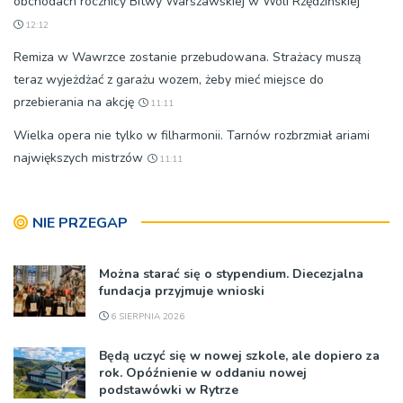
obchodach rocznicy Bitwy Warszawskiej w Woli Rzędzińskiej
12:12
Remiza w Wawrzce zostanie przebudowana. Strażacy muszą
teraz wyjeżdżać z garażu wozem, żeby mieć miejsce do
przebierania na akcję
11:11
Wielka opera nie tylko w filharmonii. Tarnów rozbrzmiał ariami
największych mistrzów
11:11
NIE PRZEGAP
Można starać się o stypendium. Diecezjalna
fundacja przyjmuje wnioski
6 SIERPNIA 2026
Będą uczyć się w nowej szkole, ale dopiero za
rok. Opóźnienie w oddaniu nowej
podstawówki w Rytrze