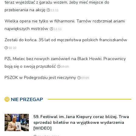
teraz wyjeżdżać z garażu wozem, żeby mieć miejsce do
przebierania na akcję
11:11
Wielka opera nie tylko w filharmonii. Tarnów rozbrzmiał ariami
największych mistrzów
11:11
Zostali do końca. 35 lat od męczeństwa polskich franciszkanów
10:10
PZL Mielec bez nowych zamówień na Black Howki. Pracownicy
boją się o swoją przyszłość
09:09
PSZOK w Podegrodziu jest nieczynny
09:09
NIE PRZEGAP
59. Festiwal im. Jana Kiepury coraz bliżej. Trwa
sprzedaż biletów na wyjątkowe wydarzenia
[WIDEO]