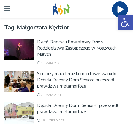
Ot
Tag:
Małgorzata Kędzior
Dzień Dziecka i Powiatowy Dzień
Rodzicielstwa Zastępczego w Koszycach
Małych
29 MAJA 2025
Seniorzy mają teraz komfortowe warunki.
Dębicki Dzienny Dom Seniora przeszedł
prawdziwą metamorfozę
20 MAJA 2021
Dębicki Dzienny Dom „Senior+” przeszedł
prawdziwą metamorfozę
16 LUTEGO 2021