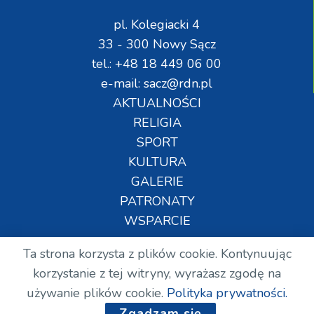
pl. Kolegiacki 4
33 - 300 Nowy Sącz
tel.: +48 18 449 06 00
e-mail: sacz@rdn.pl
AKTUALNOŚCI
RELIGIA
SPORT
KULTURA
GALERIE
PATRONATY
WSPARCIE
Ta strona korzysta z plików cookie. Kontynuując
Copyright © Wszelkie prawa zastrzeżone. RDN.
korzystanie z tej witryny, wyrażasz zgodę na
2024.
używanie plików cookie.
Polityka prywatności.
Zgadzam się