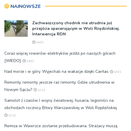
NAJNOWSZE
Zachwaszczony chodnik nie utrudnia już
przejścia spacerującym w Woli Rzędzińskiej.
Interwencja RDN
14:02
Coraz więcej rowerów-elektryków jeździ po naszych górach
[WIEDO]
14:02
Nad morze i w góry. Wyjechali na wakacje dzięki Caritas
13:01
Remonty, remonty, jeszcze raz remonty. Gdzie utrudnienia w
Nowym Sączu?
12:12
Samolot z czasów I wojny światowej, husaria, legioniści na
obchodach rocznicy Bitwy Warszawskiej w Woli Rzędzińskiej
12:12
Remiza w Wawrzce zostanie przebudowana. Strażacy muszą