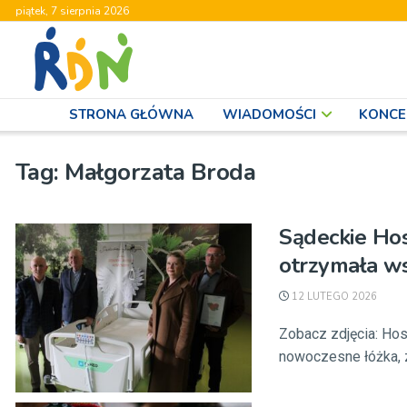
piątek, 7 sierpnia 2026
STRONA GŁÓWNA
WIADOMOŚCI
KONCE
Tag:
Małgorzata Broda
Sądeckie Ho
otrzymała ws
12 LUTEGO 2026
Zobacz zdjęcia: Hosp
nowoczesne łóżka, z