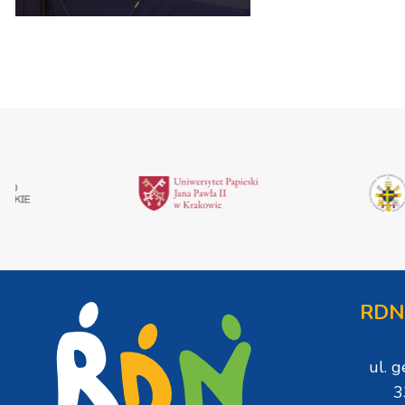
RDN
ul. 
3