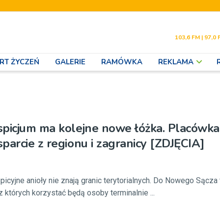
103,6 FM | 97,0 
RT ŻYCZEŃ
GALERIE
RAMÓWKA
REKLAMA
spicjum ma kolejne nowe łóżka. Placówka
parcie z regionu i zagranicy [ZDJĘCIA]
icyjne anioły nie znają granic terytorialnych. Do Nowego Sącza t
 których korzystać będą osoby terminalnie ...