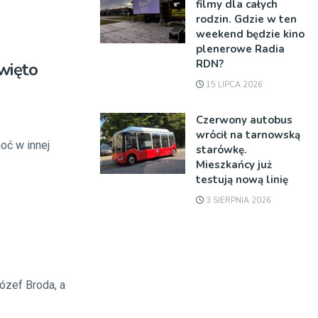
filmy dla całych
rodzin. Gdzie w ten
weekend będzie kino
plenerowe Radia
RDN?
więto
15 LIPCA 2026
Czerwony autobus
wrócił na tarnowską
oć w innej
starówkę.
Mieszkańcy już
testują nową linię
3 SIERPNIA 2026
ózef Broda, a