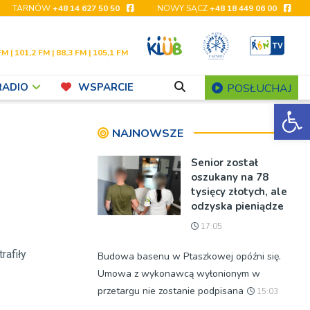
TARNÓW
+48 14 627 50 50
NOWY SĄCZ
+48 18 449 06 00
FM | 101,2 FM | 88,3 FM | 105,1 FM
RADIO
WSPARCIE
POSŁUCHAJ
Ot
NAJNOWSZE
Senior został
oszukany na 78
tysięcy złotych, ale
odzyska pieniądze
17:05
rafiły
Budowa basenu w Ptaszkowej opóźni się.
Umowa z wykonawcą wyłonionym w
przetargu nie zostanie podpisana
15:03