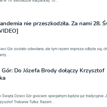
 w 19. Biesiadzie Karpackiej. To ...
ndemia nie przeszkodziła. Za nami 28. Ś
[WIDEO]
eci Gór zostało odwołane, ale tym razem impreza odbyła się, ch
rty ...
i Gór: Do Józefa Brody dołączy Krzysztof
ka
i Święta Dzieci Gór gościem specjalnym będzie już tradycyjnie J
zysztof Trebunia-Tutka. Razem ...