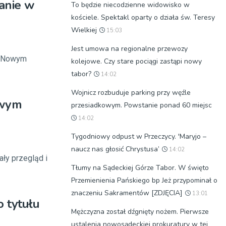
anie w
To będzie niecodzienne widowisko w
kościele. Spektakl oparty o działa św. Teresy
Wielkiej
15:03
Jest umowa na regionalne przewozy
 w Nowym
kolejowe. Czy stare pociągi zastąpi nowy
tabor?
14:02
Wojnicz rozbuduje parking przy węźle
owym
przesiadkowym. Powstanie ponad 60 miejsc
14:02
Tygodniowy odpust w Przeczycy. 'Maryjo –
naucz nas głosić Chrystusa’
14:02
ły przegląd i
Tłumy na Sądeckiej Górze Tabor. W święto
Przemienienia Pańskiego bp Jeż przypominał o
znaczeniu Sakramentów [ZDJĘCIA]
13:01
 tytułu
Mężczyzna został dźgnięty nożem. Pierwsze
ustalenia nowosądeckiej prokuratury w tej