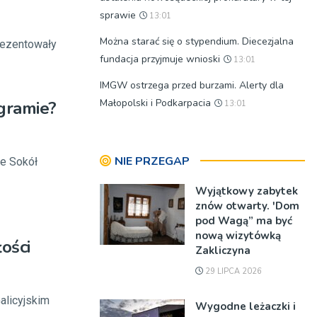
sprawie
13:01
Można starać się o stypendium. Diecezjalna
rezentowały
fundacja przyjmuje wnioski
13:01
IMGW ostrzega przed burzami. Alerty dla
Małopolski i Podkarpacia
gramie?
13:01
NIE PRZEGAP
ie Sokół
Wyjątkowy zabytek
znów otwarty. 'Dom
pod Wagą” ma być
nową wizytówką
ości
Zakliczyna
29 LIPCA 2026
alicyjskim
Wygodne leżaczki i