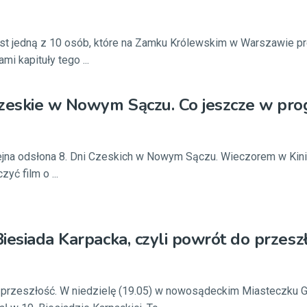
est jedną z 10 osób, które na Zamku Królewskim w Warszawie p
mi kapituły tego ...
zeskie w Nowym Sączu. Co jeszcze w pro
lejna odsłona 8. Dni Czeskich w Nowym Sączu. Wieczorem w Kin
yć film o ...
iesiada Karpacka, czyli powrót do przeszł
 przeszłość. W niedzielę (19.05) w nowosądeckim Miasteczku G