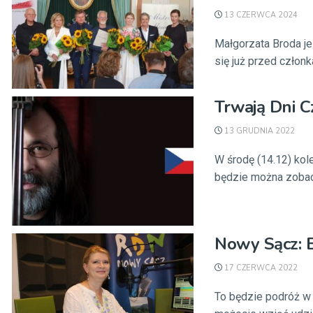
13 CZERWCA 2024
Małgorzata Broda j
się już przed członka
Trwają Dni C
13 GRUDNIA 2022
W środę (14.12) ko
będzie można zobacz
Nowy Sącz: B
17 CZERWCA 2022
To będzie podróż w