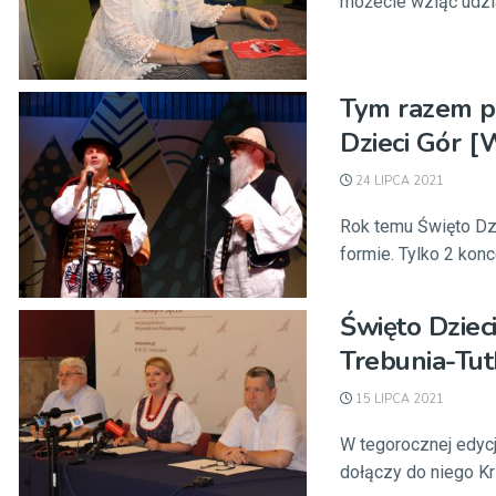
możecie wziąć udział
Tym razem pa
Dzieci Gór 
24 LIPCA 2021
Rok temu Święto Dzi
formie. Tylko 2 konce
Święto Dziec
Trebunia-Tut
15 LIPCA 2021
W tegorocznej edycj
dołączy do niego Kr