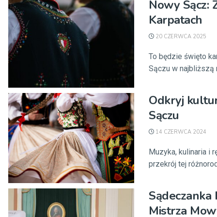
Nowy Sącz: Z
Karpatach
20 CZERWCA 2025
To będzie święto ka
Sączu w najbliższą n
Odkryj kultu
Sączu
14 CZERWCA 2024
Muzyka, kulinaria i
przekrój tej różnorod
Sądeczanka 
Mistrza Mowy