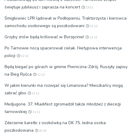
świętuje jubileusz i zaprasza na koncert
13:01
Śmigłowiec LPR lądował w Podłopieniu. Traktorzysta i kierowca
samochodu osobowego są poszkodowani
12:12
Grzyby znów będą królować w Borzęcinie!
12:12
Po Tarnowie nocą spacerował cielak. Nietypowa interwencja
policji
12:12
Będą biegać po górach w gminie Piwniczna-Zdrój. Ruszyły zapisy
na Bieg Ryśca
12:12
W jakim kierunki ma rozwijać się Limanowa? Mieszkańcy mogą
zabrać głos
11:11
Medjugorie. 37. Mladifest zgromadził także młodzież z diecezji
tarnowskiej
11:11
Zderzenie karetki z osobówką na DK 75. Jedna osoba
poszkodowana
10:10