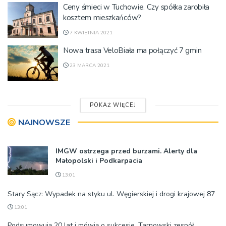
Ceny śmieci w Tuchowie. Czy spółka zarobiła
kosztem mieszkańców?
7 KWIETNIA 2021
Nowa trasa VeloBiała ma połączyć 7 gmin
23 MARCA 2021
POKAŻ WIĘCEJ
NAJNOWSZE
IMGW ostrzega przed burzami. Alerty dla
Małopolski i Podkarpacia
13:01
Stary Sącz: Wypadek na styku ul. Węgierskiej i drogi krajowej 87
13:01
Podsumowują 20 lat i mówią o sukcesie. Tarnowski zespół