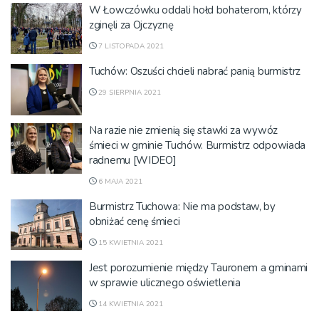
W Łowczówku oddali hołd bohaterom, którzy
zginęli za Ojczyznę
7 LISTOPADA 2021
Tuchów: Oszuści chcieli nabrać panią burmistrz
29 SIERPNIA 2021
Na razie nie zmienią się stawki za wywóz
śmieci w gminie Tuchów. Burmistrz odpowiada
radnemu [WIDEO]
6 MAJA 2021
Burmistrz Tuchowa: Nie ma podstaw, by
obniżać cenę śmieci
15 KWIETNIA 2021
Jest porozumienie między Tauronem a gminami
w sprawie ulicznego oświetlenia
14 KWIETNIA 2021