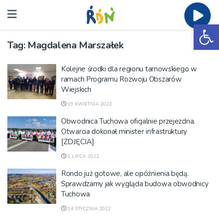
Ot
Tag:
Magdalena Marszałek
Kolejne środki dla regionu tarnowskiego w
ramach Programu Rozwoju Obszarów
Wiejskich
19 KWIETNIA 2023
Obwodnica Tuchowa oficjalnie przejezdna.
Otwarcia dokonał minister infrastruktury
[ZDJĘCIA]
1 LIPCA 2022
Rondo już gotowe, ale opóźnienia będą.
Sprawdzamy jak wygląda budowa obwodnicy
Tuchowa
14 STYCZNIA 2022