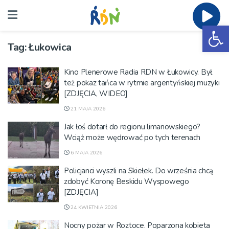
Ot
Tag:
Łukowica
Kino Plenerowe Radia RDN w Łukowicy. Był
też pokaz tańca w rytmie argentyńskiej muzyki
[ZDJĘCIA, WIDEO]
21 MAJA 2026
Jak łoś dotarł do regionu limanowskiego?
Wciąż może wędrować po tych terenach
6 MAJA 2026
Policjanci wyszli na Skiełek. Do września chcą
zdobyć Koronę Beskidu Wyspowego
[ZDJĘCIA]
24 KWIETNIA 2026
Nocny pożar w Roztoce. Poparzona kobieta