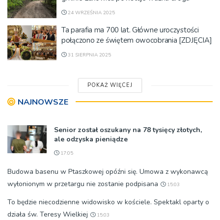
24 WRZEŚNIA 2025
Ta parafia ma 700 lat. Główne uroczystości
połączono ze świętem owocobrania [ZDJĘCIA]
31 SIERPNIA 2025
POKAŻ WIĘCEJ
NAJNOWSZE
Senior został oszukany na 78 tysięcy złotych,
ale odzyska pieniądze
17:05
Budowa basenu w Ptaszkowej opóźni się. Umowa z wykonawcą
wyłonionym w przetargu nie zostanie podpisana
15:03
To będzie niecodzienne widowisko w kościele. Spektakl oparty o
działa św. Teresy Wielkiej
15:03