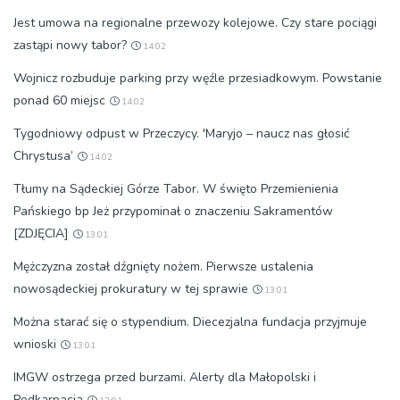
Jest umowa na regionalne przewozy kolejowe. Czy stare pociągi
zastąpi nowy tabor?
14:02
Wojnicz rozbuduje parking przy węźle przesiadkowym. Powstanie
ponad 60 miejsc
14:02
Tygodniowy odpust w Przeczycy. 'Maryjo – naucz nas głosić
Chrystusa’
14:02
Tłumy na Sądeckiej Górze Tabor. W święto Przemienienia
Pańskiego bp Jeż przypominał o znaczeniu Sakramentów
[ZDJĘCIA]
13:01
Mężczyzna został dźgnięty nożem. Pierwsze ustalenia
nowosądeckiej prokuratury w tej sprawie
13:01
Można starać się o stypendium. Diecezjalna fundacja przyjmuje
wnioski
13:01
IMGW ostrzega przed burzami. Alerty dla Małopolski i
Podkarpacia