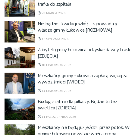
trafiła do szpitala
23 MARCA 2026
Nie będzie likwidacji szkół – zapowiadają
władze gminy Łukowica [ROZMOWA]
16 STYCZNIA 2026
Zabytek gminy Łukowica odzyskał dawny blask
[ZDJĘCIA]
18 LISTOPADA 2025
Mieszkańcy gminy Łukowica zapłacą więcej za
wywóz śmieci [WIDEO]
14 LISTOPADA 2025
Budują szatnie dla piłkarzy. Będzie tu też
świetlica [ZDJĘCIA]
11 PAŹDZIERNIKA 2025
Mieszkańcy nie będą już jeździli przez potok. W
gminie Łukowica powstaje ważna droga