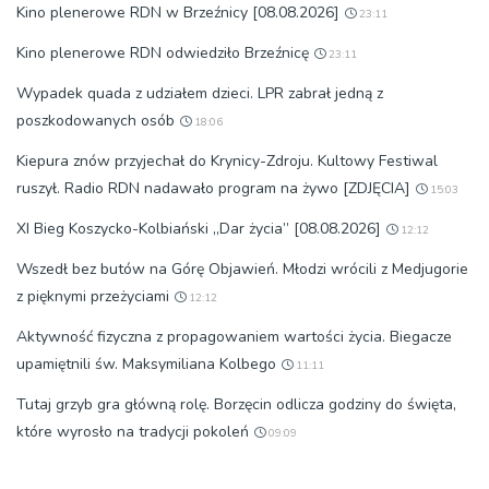
Kino plenerowe RDN w Brzeźnicy [08.08.2026]
23:11
Kino plenerowe RDN odwiedziło Brzeźnicę
23:11
Wypadek quada z udziałem dzieci. LPR zabrał jedną z
poszkodowanych osób
18:06
Kiepura znów przyjechał do Krynicy-Zdroju. Kultowy Festiwal
ruszył. Radio RDN nadawało program na żywo [ZDJĘCIA]
15:03
XI Bieg Koszycko-Kolbiański „Dar życia” [08.08.2026]
12:12
Wszedł bez butów na Górę Objawień. Młodzi wrócili z Medjugorie
z pięknymi przeżyciami
12:12
Aktywność fizyczna z propagowaniem wartości życia. Biegacze
upamiętnili św. Maksymiliana Kolbego
11:11
Tutaj grzyb gra główną rolę. Borzęcin odlicza godziny do święta,
które wyrosło na tradycji pokoleń
09:09