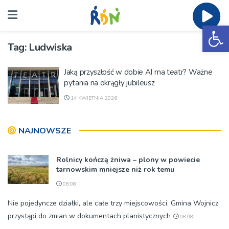
Ot
Tag:
Ludwiska
Jaką przyszłość w dobie AI ma teatr? Ważne
pytania na okrągły jubileusz
14 KWIETNIA 2026
NAJNOWSZE
Rolnicy kończą żniwa – plony w powiecie
tarnowskim mniejsze niż rok temu
08:08
Nie pojedyncze działki, ale całe trzy miejscowości. Gmina Wojnicz
przystąpi do zmian w dokumentach planistycznych
08:08