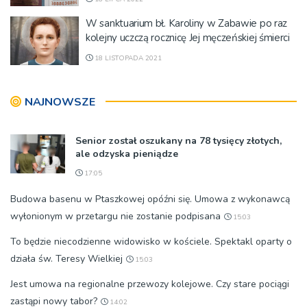
W sanktuarium bł. Karoliny w Zabawie po raz
kolejny uczczą rocznicę Jej męczeńskiej śmierci
18 LISTOPADA 2021
NAJNOWSZE
Senior został oszukany na 78 tysięcy złotych,
ale odzyska pieniądze
17:05
Budowa basenu w Ptaszkowej opóźni się. Umowa z wykonawcą
wyłonionym w przetargu nie zostanie podpisana
15:03
To będzie niecodzienne widowisko w kościele. Spektakl oparty o
działa św. Teresy Wielkiej
15:03
Jest umowa na regionalne przewozy kolejowe. Czy stare pociągi
zastąpi nowy tabor?
14:02