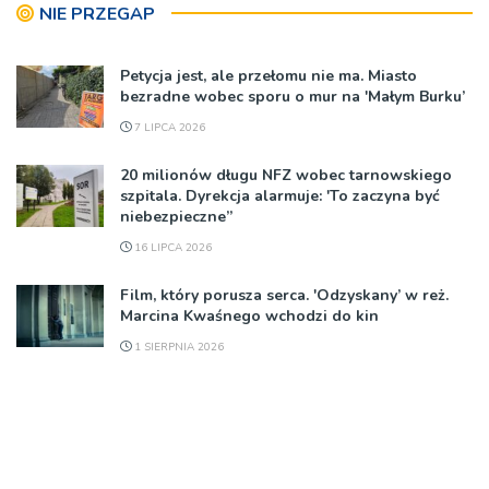
NIE PRZEGAP
Petycja jest, ale przełomu nie ma. Miasto
bezradne wobec sporu o mur na 'Małym Burku’
7 LIPCA 2026
20 milionów długu NFZ wobec tarnowskiego
szpitala. Dyrekcja alarmuje: 'To zaczyna być
niebezpieczne”
16 LIPCA 2026
Film, który porusza serca. 'Odzyskany’ w reż.
Marcina Kwaśnego wchodzi do kin
1 SIERPNIA 2026