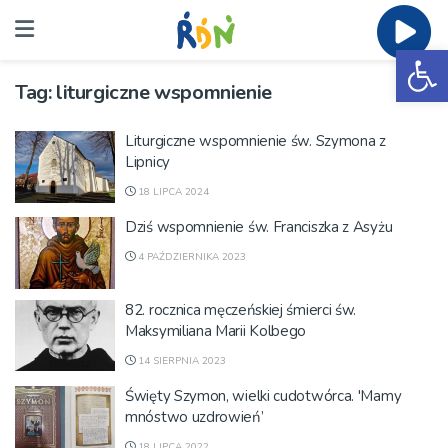
Ot
Tag:
liturgiczne wspomnienie
Liturgiczne wspomnienie św. Szymona z
Lipnicy
18 LIPCA 2024
Dziś wspomnienie św. Franciszka z Asyżu
4 PAŹDZIERNIKA 2023
82. rocznica męczeńskiej śmierci św.
Maksymiliana Marii Kolbego
14 SIERPNIA 2023
Święty Szymon, wielki cudotwórca. 'Mamy
mnóstwo uzdrowień’
18 LIPCA 2022