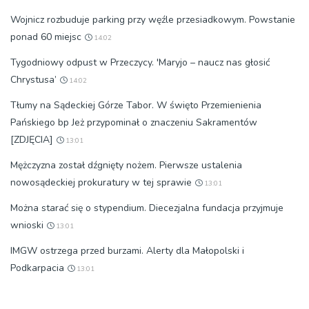
Wojnicz rozbuduje parking przy węźle przesiadkowym. Powstanie
ponad 60 miejsc
14:02
Tygodniowy odpust w Przeczycy. 'Maryjo – naucz nas głosić
Chrystusa’
14:02
Tłumy na Sądeckiej Górze Tabor. W święto Przemienienia
Pańskiego bp Jeż przypominał o znaczeniu Sakramentów
[ZDJĘCIA]
13:01
Mężczyzna został dźgnięty nożem. Pierwsze ustalenia
nowosądeckiej prokuratury w tej sprawie
13:01
Można starać się o stypendium. Diecezjalna fundacja przyjmuje
wnioski
13:01
IMGW ostrzega przed burzami. Alerty dla Małopolski i
Podkarpacia
13:01