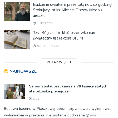
Budzenie światłem przez całą noc, co godzinę!
Szokujący list ks. Michała Olszewskiego z
aresztu
1 LIPCA 2024
’Jeśli Bóg z nami, któż przeciwko nam’ –
świąteczny list rektora UPJPII
26 GRUDNIA 2023
POKAŻ WIĘCEJ
NAJNOWSZE
Senior został oszukany na 78 tysięcy złotych,
ale odzyska pieniądze
17:05
Budowa basenu w Ptaszkowej opóźni się. Umowa z wykonawcą
wyłonionym w przetargu nie zostanie podpisana
15:03