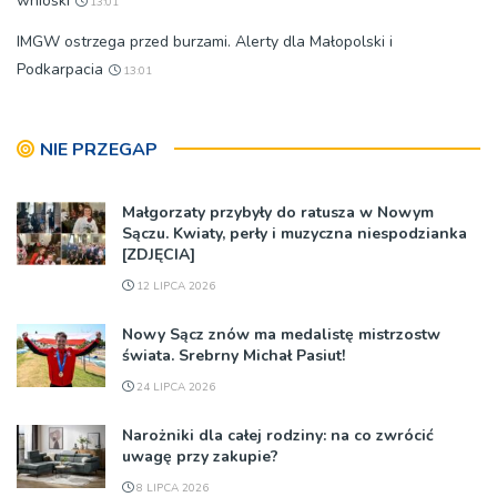
wnioski
13:01
IMGW ostrzega przed burzami. Alerty dla Małopolski i
Podkarpacia
13:01
NIE PRZEGAP
Małgorzaty przybyły do ratusza w Nowym
Sączu. Kwiaty, perły i muzyczna niespodzianka
[ZDJĘCIA]
12 LIPCA 2026
Nowy Sącz znów ma medalistę mistrzostw
świata. Srebrny Michał Pasiut!
24 LIPCA 2026
Narożniki dla całej rodziny: na co zwrócić
uwagę przy zakupie?
8 LIPCA 2026