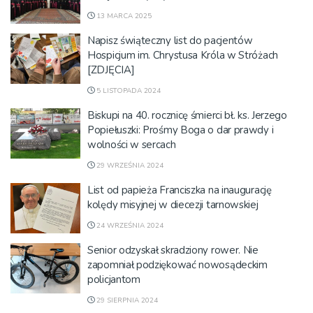
13 MARCA 2025
Napisz świąteczny list do pacjentów
Hospicjum im. Chrystusa Króla w Stróżach
[ZDJĘCIA]
5 LISTOPADA 2024
Biskupi na 40. rocznicę śmierci bł. ks. Jerzego
Popiełuszki: Prośmy Boga o dar prawdy i
wolności w sercach
29 WRZEŚNIA 2024
List od papieża Franciszka na inaugurację
kolędy misyjnej w diecezji tarnowskiej
24 WRZEŚNIA 2024
Senior odzyskał skradziony rower. Nie
zapomniał podziękować nowosądeckim
policjantom
29 SIERPNIA 2024