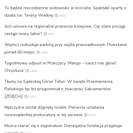
To będzie niecodzienne widowisko w kościele. Spektakl oparty o
działa św. Teresy Wielkiej
15:03
Jest umowa na regionalne przewozy kolejowe. Czy stare pociągi
zastąpi nowy tabor?
14:02
Wojnicz rozbuduje parking przy węźle przesiadkowym. Powstanie
ponad 60 miejsc
14:02
Tygodniowy odpust w Przeczycy. 'Maryjo – naucz nas głosić
Chrystusa’
14:02
Tłumy na Sądeckiej Górze Tabor. W święto Przemienienia
Pańskiego bp Jeż przypominał o znaczeniu Sakramentów
[ZDJĘCIA]
13:01
Mężczyzna został dźgnięty nożem. Pierwsze ustalenia
nowosądeckiej prokuratury w tej sprawie
13:01
Można starać się o stypendium. Diecezjalna fundacja przyjmuje