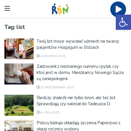
Ot
Tag:
list
Twój list może wywołać uśmiech na twarzy
pacjentów Hospicjum w Stóżach
4 GRUDNIA 2025
Zadzwonił z nieznanego numeru i pytał, czy
ktoś jest w domu. Mieszkańcy Nowego Sącza
są zaniepokojeni
22 PAŹDZIERNIKA 2025
Śledczy znaleźli nie tylko broń, ale też list.
Sprawdzają czy należał do Tadeusza D.
8 LIPCA 2025
Polscy biskupi składają życzenia Papieżowi z
okazji rocznicy wyboru