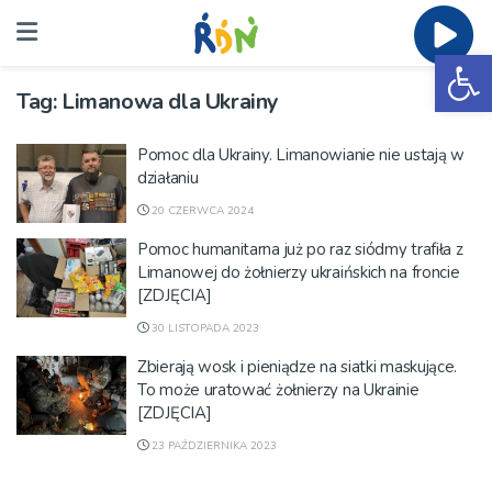
Ot
Tag:
Limanowa dla Ukrainy
Pomoc dla Ukrainy. Limanowianie nie ustają w
działaniu
20 CZERWCA 2024
Pomoc humanitarna już po raz siódmy trafiła z
Limanowej do żołnierzy ukraińskich na froncie
[ZDJĘCIA]
30 LISTOPADA 2023
Zbierają wosk i pieniądze na siatki maskujące.
To może uratować żołnierzy na Ukrainie
[ZDJĘCIA]
23 PAŹDZIERNIKA 2023