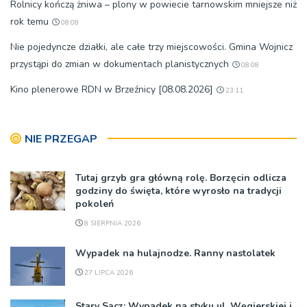
Rolnicy kończą żniwa – plony w powiecie tarnowskim mniejsze niż
rok temu
08:08
Nie pojedyncze działki, ale całe trzy miejscowości. Gmina Wojnicz
przystąpi do zmian w dokumentach planistycznych
08:08
Kino plenerowe RDN w Brzeźnicy [08.08.2026]
23:11
NIE PRZEGAP
Tutaj grzyb gra główną rolę. Borzęcin odlicza
godziny do święta, które wyrosło na tradycji
pokoleń
8 SIERPNIA 2026
Wypadek na hulajnodze. Ranny nastolatek
27 LIPCA 2026
Stary Sącz: Wypadek na styku ul. Węgierskiej i