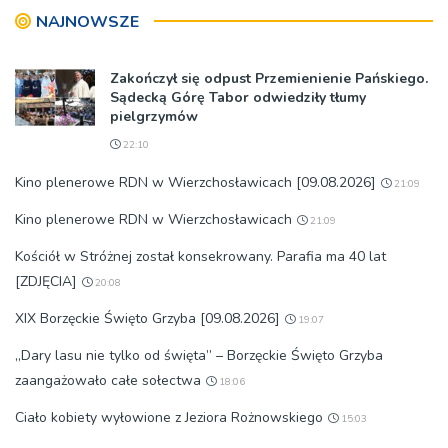
NAJNOWSZE
Zakończył się odpust Przemienienie Pańskiego.
Sądecką Górę Tabor odwiedziły tłumy
pielgrzymów
22:10
Kino plenerowe RDN w Wierzchosławicach [09.08.2026]
21:09
Kino plenerowe RDN w Wierzchosławicach
21:09
Kościół w Stróżnej został konsekrowany. Parafia ma 40 lat
[ZDJĘCIA]
20:08
XIX Borzęckie Święto Grzyba [09.08.2026]
19:07
„Dary lasu nie tylko od święta” – Borzęckie Święto Grzyba
zaangażowało całe sołectwa
18:06
Ciało kobiety wyłowione z Jeziora Rożnowskiego
15:03