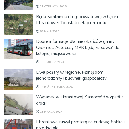
21 CZERWCA 2025
Będą zamknięcia drogi powiatowej w Łęce i
Librantowej. To ostatni etap remontu
28 MAJA 2025
Dobre informacje dla mieszkańców gminy
Chełmiec. Autobusy MPK będą kursować do
kolejnej miejscowości
8 GRUDNIA 2024
Dwa pożary w regionie. Płonął dom
jednorodzinny i budynek gospodarczy
12 PAŹDZIERNIKA 2024
Wypadek w Librantowej. Samochód wypadł z
drogi!
13 MARCA 2024
Librantowa: ruszył przetarg na budowę żłobka i
przedszkola