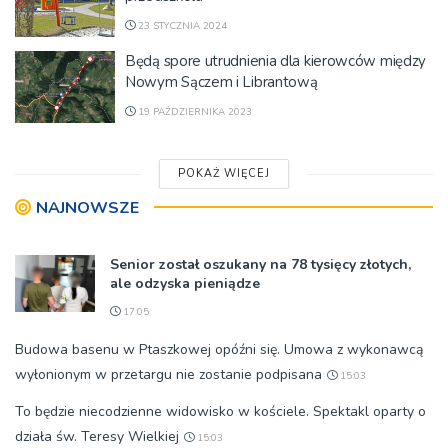
23 STYCZNIA 2024
Będą spore utrudnienia dla kierowców między
Nowym Sączem i Librantową
19 PAŹDZIERNIKA 2023
POKAŻ WIĘCEJ
NAJNOWSZE
Senior został oszukany na 78 tysięcy złotych,
ale odzyska pieniądze
17:05
Budowa basenu w Ptaszkowej opóźni się. Umowa z wykonawcą
wyłonionym w przetargu nie zostanie podpisana
15:03
To będzie niecodzienne widowisko w kościele. Spektakl oparty o
działa św. Teresy Wielkiej
15:03