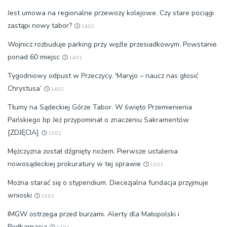
Jest umowa na regionalne przewozy kolejowe. Czy stare pociągi
zastąpi nowy tabor?
14:02
Wojnicz rozbuduje parking przy węźle przesiadkowym. Powstanie
ponad 60 miejsc
14:02
Tygodniowy odpust w Przeczycy. 'Maryjo – naucz nas głosić
Chrystusa’
14:02
Tłumy na Sądeckiej Górze Tabor. W święto Przemienienia
Pańskiego bp Jeż przypominał o znaczeniu Sakramentów
[ZDJĘCIA]
13:01
Mężczyzna został dźgnięty nożem. Pierwsze ustalenia
nowosądeckiej prokuratury w tej sprawie
13:01
Można starać się o stypendium. Diecezjalna fundacja przyjmuje
wnioski
13:01
IMGW ostrzega przed burzami. Alerty dla Małopolski i
Podkarpacia