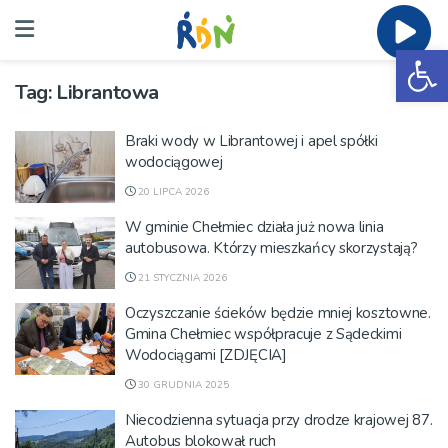
Ot
Tag:
Librantowa
Braki wody w Librantowej i apel spółki
wodociągowej
20 LIPCA 2026
W gminie Chełmiec działa już nowa linia
autobusowa. Którzy mieszkańcy skorzystają?
21 STYCZNIA 2026
Oczyszczanie ścieków będzie mniej kosztowne.
Gmina Chełmiec współpracuje z Sądeckimi
Wodociągami [ZDJĘCIA]
30 GRUDNIA 2025
Niecodzienna sytuacja przy drodze krajowej 87.
Autobus blokował ruch