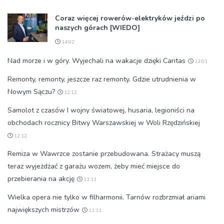
Coraz więcej rowerów-elektryków jeździ po
naszych górach [WIEDO]
14:02
Nad morze i w góry. Wyjechali na wakacje dzięki Caritas
13:01
Remonty, remonty, jeszcze raz remonty. Gdzie utrudnienia w
Nowym Sączu?
12:12
Samolot z czasów I wojny światowej, husaria, legioniści na
obchodach rocznicy Bitwy Warszawskiej w Woli Rzędzińskiej
12:12
Remiza w Wawrzce zostanie przebudowana. Strażacy muszą
teraz wyjeżdżać z garażu wozem, żeby mieć miejsce do
przebierania na akcję
11:11
Wielka opera nie tylko w filharmonii. Tarnów rozbrzmiał ariami
największych mistrzów
11:11