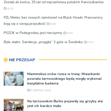
Zostali do końca. 35 lat od męczeństwa polskich franciszkanów
10:10
PZL Mielec bez nowych zamówień na Black Howki. Pracownicy
boją się o swoją przyszłość
09:09
PSZOK w Podegrodziu jest nieczynny
09:09
Było słabo. Sandecja „przyjęła” 3 gole w Świdniku
07:07
NIE PRZEGAP
Mammobus znów rusza w trasę. Mieszkanki
powiatu tarnowskiego będą mogły wykonać
bezpłatne badania
5 SIERPNIA 2026
Na tarnowskim Burku pojawiły się grzyby, ale
jest ich bardzo mało