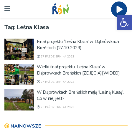
Ot
Tag:
Leśna Klasa
Finał projektu ‘Leśna Klasa’ w Dąbrówkach
Breńskich (27.10.2023)
27 PAŹDZIERNIKA 2023
Wielki finał projektu ‘Leśna Klasa’ w
Dąbrówkach Breńskich [ZDJĘCIA][WIDEO]
27 PAŹDZIERNIKA 2023
W Dąbrówkach Breńskich mają 'Leśną Klasę’.
Co w niej jest?
25 PAŹDZIERNIKA 2023
NAJNOWSZE