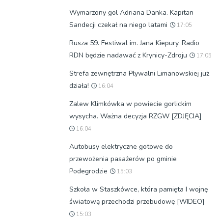
Wymarzony gol Adriana Danka. Kapitan
Sandecji czekał na niego latami
17:05
Rusza 59. Festiwal im. Jana Kiepury. Radio
RDN będzie nadawać z Krynicy-Zdroju
17:05
Strefa zewnętrzna Pływalni Limanowskiej już
działa!
16:04
Zalew Klimkówka w powiecie gorlickim
wysycha. Ważna decyzja RZGW [ZDJĘCIA]
16:04
Autobusy elektryczne gotowe do
przewożenia pasażerów po gminie
Podegrodzie
15:03
Szkoła w Staszkówce, która pamięta I wojnę
światową przechodzi przebudowę [WIDEO]
15:03