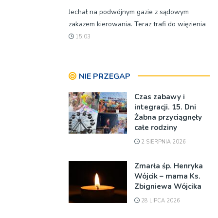
Jechał na podwójnym gazie z sądowym
zakazem kierowania. Teraz trafi do więzienia
15:03
NIE PRZEGAP
Czas zabawy i
integracji. 15. Dni
Żabna przyciągnęły
całe rodziny
2 SIERPNIA 2026
Zmarła śp. Henryka
Wójcik – mama Ks.
Zbigniewa Wójcika
28 LIPCA 2026