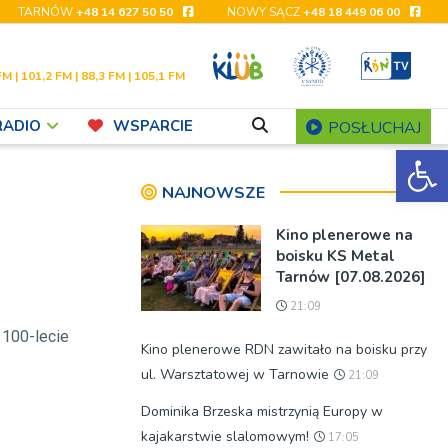
TARNÓW
+48 14 627 50 50
NOWY SĄCZ
+48 18 449 06 00
FM | 101,2 FM | 88,3 FM | 105,1 FM
RADIO
WSPARCIE
POSŁUCHAJ
Ot
NAJNOWSZE
Kino plenerowe na
boisku KS Metal
Tarnów [07.08.2026]
21:09
 100-lecie
Kino plenerowe RDN zawitało na boisku przy
ul. Warsztatowej w Tarnowie
21:09
Dominika Brzeska mistrzynią Europy w
kajakarstwie slalomowym!
17:05