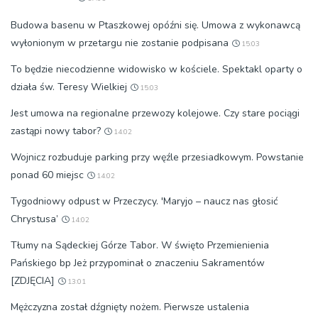
Budowa basenu w Ptaszkowej opóźni się. Umowa z wykonawcą
wyłonionym w przetargu nie zostanie podpisana
15:03
To będzie niecodzienne widowisko w kościele. Spektakl oparty o
działa św. Teresy Wielkiej
15:03
Jest umowa na regionalne przewozy kolejowe. Czy stare pociągi
zastąpi nowy tabor?
14:02
Wojnicz rozbuduje parking przy węźle przesiadkowym. Powstanie
ponad 60 miejsc
14:02
Tygodniowy odpust w Przeczycy. 'Maryjo – naucz nas głosić
Chrystusa’
14:02
Tłumy na Sądeckiej Górze Tabor. W święto Przemienienia
Pańskiego bp Jeż przypominał o znaczeniu Sakramentów
[ZDJĘCIA]
13:01
Mężczyzna został dźgnięty nożem. Pierwsze ustalenia