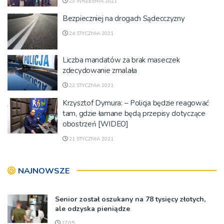
23 WRZEŚNIA 2021
Bezpieczniej na drogach Sądecczyzny
24 STYCZNIA 2021
Liczba mandatów za brak maseczek
zdecydowanie zmalała
22 STYCZNIA 2021
Krzysztof Dymura: – Policja będzie reagować
tam, gdzie łamane będą przepisy dotyczące
obostrzeń [WIDEO]
21 STYCZNIA 2021
NAJNOWSZE
Senior został oszukany na 78 tysięcy złotych,
ale odzyska pieniądze
17:05