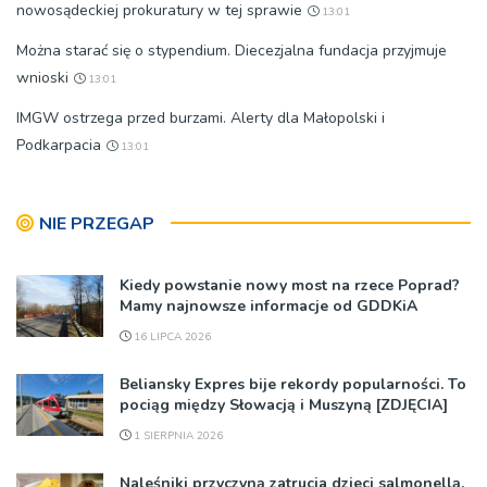
nowosądeckiej prokuratury w tej sprawie
13:01
Można starać się o stypendium. Diecezjalna fundacja przyjmuje
wnioski
13:01
IMGW ostrzega przed burzami. Alerty dla Małopolski i
Podkarpacia
13:01
NIE PRZEGAP
Kiedy powstanie nowy most na rzece Poprad?
Mamy najnowsze informacje od GDDKiA
16 LIPCA 2026
Beliansky Expres bije rekordy popularności. To
pociąg między Słowacją i Muszyną [ZDJĘCIA]
1 SIERPNIA 2026
Naleśniki przyczyną zatrucia dzieci salmonellą.