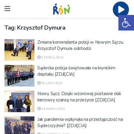
Ot
Tag:
Krzysztof Dymura
Zmiana komendanta policji w Nowym Sączu.
Krzysztof Dymura odchodzi
1 MARCA 2024
Sądecka policja świętowała na krynickim
deptaku [ZDJĘCIA]
20 LIPCA 2023
Nowy Sącz: Dzięki wzorowej postawie dali
kierowcy szansę na przeżycie [ZDJĘCIA]
24 MARCA 2023
Jak pandemia wpłynęła na przestępczość na
Sądecczyźnie? [ZDJĘCIA]