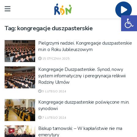
Ot
Tag:
kongregacje duszpasterskie
Pielgrzymi nadziei. Kongregacje duszpasterskie
m.in o Roku Jubileuszowym
15 STYCZNIA 2025
Kongregacje Duszpasterskie. Synod, nowy
system informatyczny i peregrynacja relikwii
Rodziny Ulmów
9 LUTEGO 2024
Kongregacje duszpasterskie poświęcone m.in.
synodowi
7 LUTEGO 2024
Biskup tarnowski: – W kapłaństwie nie ma
emerytury