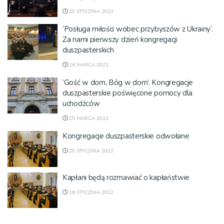
20 STYCZNIA 2023
‘Posługa miłości wobec przybyszów z Ukrainy’.
Za nami pierwszy dzień kongregacji
duszpasterskich
26 MARCA 2022
’Gość w dom, Bóg w dom’. Kongregacje
duszpasterskie poświęcone pomocy dla
uchodźców
25 MARCA 2022
Kongregacje duszpasterskie odwołane
20 STYCZNIA 2022
Kapłani będą rozmawiać o kapłaństwie
16 STYCZNIA 2022