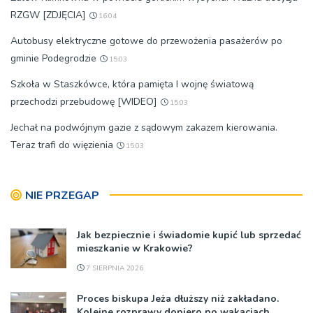
RZGW [ZDJĘCIA]
16:04
Autobusy elektryczne gotowe do przewożenia pasażerów po
gminie Podegrodzie
15:03
Szkoła w Staszkówce, która pamięta I wojnę światową
przechodzi przebudowę [WIDEO]
15:03
Jechał na podwójnym gazie z sądowym zakazem kierowania.
Teraz trafi do więzienia
15:03
NIE PRZEGAP
Jak bezpiecznie i świadomie kupić lub sprzedać
mieszkanie w Krakowie?
7 SIERPNIA 2026
Proces biskupa Jeża dłuższy niż zakładano.
Kolejne rozprawy dopiero po wakacjach