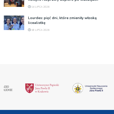
14 LIPCA 2026
Lourdes: pięć dni, które zmieniły włoską
licealistkę
18 LIPCA 2026