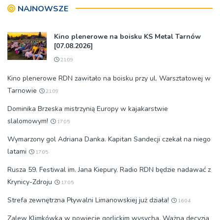
NAJNOWSZE
Kino plenerowe na boisku KS Metal Tarnów
[07.08.2026]
21:09
Kino plenerowe RDN zawitało na boisku przy ul. Warsztatowej w
Tarnowie
21:09
Dominika Brzeska mistrzynią Europy w kajakarstwie
slalomowym!
17:05
Wymarzony gol Adriana Danka. Kapitan Sandecji czekał na niego
latami
17:05
Rusza 59. Festiwal im. Jana Kiepury. Radio RDN będzie nadawać z
Krynicy-Zdroju
17:05
Strefa zewnętrzna Pływalni Limanowskiej już działa!
16:04
Zalew Klimkówka w powiecie gorlickim wysycha. Ważna decyzja