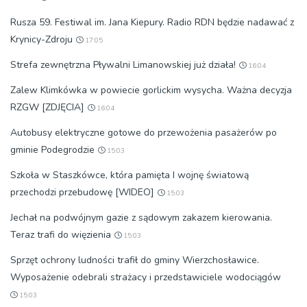
Rusza 59. Festiwal im. Jana Kiepury. Radio RDN będzie nadawać z
Krynicy-Zdroju
17:05
Strefa zewnętrzna Pływalni Limanowskiej już działa!
16:04
Zalew Klimkówka w powiecie gorlickim wysycha. Ważna decyzja
RZGW [ZDJĘCIA]
16:04
Autobusy elektryczne gotowe do przewożenia pasażerów po
gminie Podegrodzie
15:03
Szkoła w Staszkówce, która pamięta I wojnę światową
przechodzi przebudowę [WIDEO]
15:03
Jechał na podwójnym gazie z sądowym zakazem kierowania.
Teraz trafi do więzienia
15:03
Sprzęt ochrony ludności trafił do gminy Wierzchosławice.
Wyposażenie odebrali strażacy i przedstawiciele wodociągów
15:03