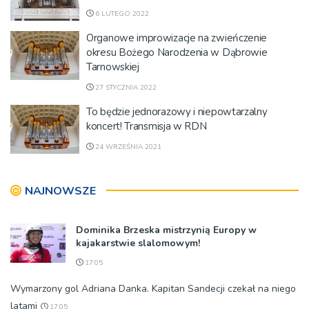
6 LUTEGO 2022
Organowe improwizacje na zwieńczenie
okresu Bożego Narodzenia w Dąbrowie
Tarnowskiej
27 STYCZNIA 2022
To będzie jednorazowy i niepowtarzalny
koncert! Transmisja w RDN
24 WRZEŚNIA 2021
NAJNOWSZE
Dominika Brzeska mistrzynią Europy w
kajakarstwie slalomowym!
17:05
Wymarzony gol Adriana Danka. Kapitan Sandecji czekał na niego
latami
17:05