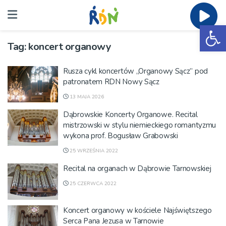
Ot
Tag:
koncert organowy
Rusza cykl koncertów „Organowy Sącz” pod
patronatem RDN Nowy Sącz
13 MAJA 2026
Dąbrowskie Koncerty Organowe. Recital
mistrzowski w stylu niemieckiego romantyzmu
wykona prof. Bogusław Grabowski
25 WRZEŚNIA 2022
Recital na organach w Dąbrowie Tarnowskiej
25 CZERWCA 2022
Koncert organowy w kościele Najświętszego
Serca Pana Jezusa w Tarnowie