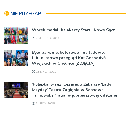
NIE PRZEGAP
Worek medali kajakarzy Startu Nowy Sącz
4 SIERPNIA 2026
Było barwnie, kolorowo i na ludowo.
Jubileuszowy przegląd Kół Gospodyń
Wiejskich w Chełmcu [ZDJĘCIA]
13 LIPCA 2026
‘Pułapka’ w reż. Cezarego Żaka czy ‘Lady
Mayday’ Teatru Zagłębia w Sosnowcu.
Tarnowska 'Talia’ w jubileuszowej odsłonie
7 LIPCA 2026