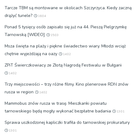
Tarcze TBM są montowane w okolicach Szczyrzyca. Kiedy zaczną
drążyć tunele?
16:04
Ponad 5 tysięcy osób zapisało się już na 44. Pieszą Pielgrzymkę
Tarnowską [WIDEO]
15:03
Msza święta na plaży i piękne świadectwo wiary. Młodzi wciąż
chętnie wyjeżdżają na oazy
14:02
ZPiT Świerczkowiacy ze Złotą Nagrodą Festiwalu w Bułgarii
14:02
Trzy miejscowości – trzy różne filmy. Kino plenerowe RDN znów
rusza w region
14:02
Mammobus znów rusza w trasę. Mieszkanki powiatu
tarnowskiego będą mogły wykonać bezpłatne badania
13:01
Sprawa uszkodzonej kapliczki trafiła do tarnowskiej prokuratury
13:01