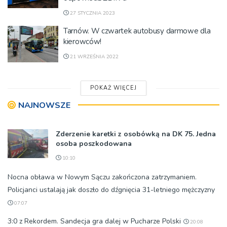
27 STYCZNIA 2023
Tarnów. W czwartek autobusy darmowe dla
kierowców!
21 WRZEŚNIA 2022
POKAŻ WIĘCEJ
NAJNOWSZE
Zderzenie karetki z osobówką na DK 75. Jedna
osoba poszkodowana
10:10
Nocna obława w Nowym Sączu zakończona zatrzymaniem.
Policjanci ustalają jak doszło do dźgnięcia 31-letniego mężczyzny
07:07
3:0 z Rekordem. Sandecja gra dalej w Pucharze Polski
20:08