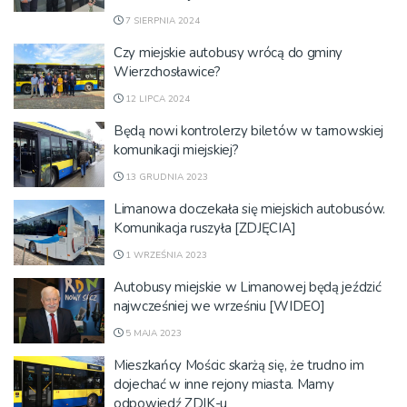
7 SIERPNIA 2024
Czy miejskie autobusy wrócą do gminy
Wierzchosławice?
12 LIPCA 2024
Będą nowi kontrolerzy biletów w tarnowskiej
komunikacji miejskiej?
13 GRUDNIA 2023
Limanowa doczekała się miejskich autobusów.
Komunikacja ruszyła [ZDJĘCIA]
1 WRZEŚNIA 2023
Autobusy miejskie w Limanowej będą jeździć
najwcześniej we wrześniu [WIDEO]
5 MAJA 2023
Mieszkańcy Mościc skarżą się, że trudno im
dojechać w inne rejony miasta. Mamy
odpowiedź ZDIK-u