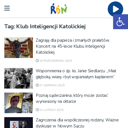
Ot
Tag:
Klub Inteligencji Katolickiej
Zagrają dla papieża i zmarłych prałatów.
Koncert na 45-lecie Klubu Inteligencji
Katolickiej
15 PAŹDZIERNIKA 2025
Wspomnienia o śp. ks. Janie Siedlarzu. „Miał
głęboką wiarę i był wspaniałym kapłanem”
27 SIERPNIA 2025
Poznaj sądeczanina, który może zostać
wyniesiony na ołtarze
21 LUTEGO 2025
Zagrożenia dla współczesnej rodziny. Ważne
dyskusje w Nowym Sączu