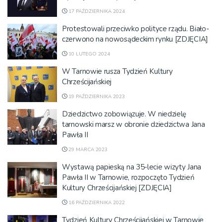
17 PAŹDZIERNIKA 2024
Protestowali przeciwko polityce rządu. Biało-
czerwono na nowosądeckim rynku [ZDJĘCIA]
10 LUTEGO 2024
W Tarnowie rusza Tydzień Kultury
Chrześcijańskiej
19 PAŹDZIERNIKA 2023
Dziedzictwo zobowiązuje. W niedzielę
tarnowski marsz w obronie dziedzictwa Jana
Pawła II
29 MARCA 2023
Wystawą papieską na 35-lecie wizyty Jana
Pawła II w Tarnowie, rozpoczęto Tydzień
Kultury Chrześcijańskiej [ZDJĘCIA]
16 PAŹDZIERNIKA 2022
Tydzień Kultury Chrześcijańskiej w Tarnowie