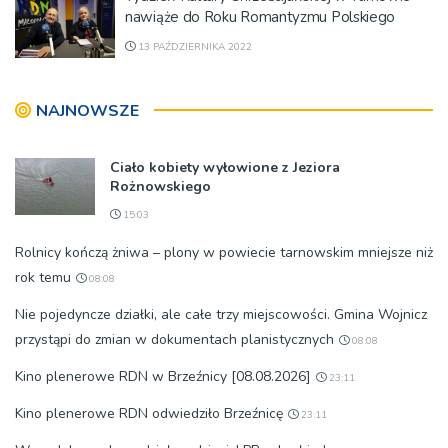
nawiąże do Roku Romantyzmu Polskiego
13 PAŹDZIERNIKA 2022
NAJNOWSZE
Ciało kobiety wyłowione z Jeziora
Rożnowskiego
15:03
Rolnicy kończą żniwa – plony w powiecie tarnowskim mniejsze niż
rok temu
08:08
Nie pojedyncze działki, ale całe trzy miejscowości. Gmina Wojnicz
przystąpi do zmian w dokumentach planistycznych
08:08
Kino plenerowe RDN w Brzeźnicy [08.08.2026]
23:11
Kino plenerowe RDN odwiedziło Brzeźnicę
23:11