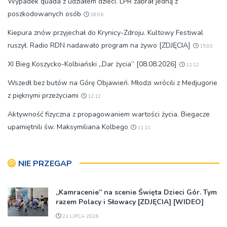
Wypadek quada z udziałem dzieci. LPR zabrał jedną z
poszkodowanych osób
18:06
Kiepura znów przyjechał do Krynicy-Zdroju. Kultowy Festiwal
ruszył. Radio RDN nadawało program na żywo [ZDJĘCIA]
15:03
XI Bieg Koszycko-Kolbiański „Dar życia” [08.08.2026]
12:12
Wszedł bez butów na Górę Objawień. Młodzi wrócili z Medjugorie
z pięknymi przeżyciami
12:12
Aktywność fizyczna z propagowaniem wartości życia. Biegacze
upamiętnili św. Maksymiliana Kolbego
11:11
NIE PRZEGAP
„Kamracenie” na scenie Święta Dzieci Gór. Tym
razem Polacy i Słowacy [ZDJĘCIA] [WIDEO]
21 LIPCA 2026