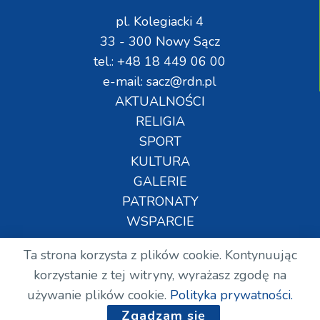
pl. Kolegiacki 4
33 - 300 Nowy Sącz
tel.: +48 18 449 06 00
e-mail: sacz@rdn.pl
AKTUALNOŚCI
RELIGIA
SPORT
KULTURA
GALERIE
PATRONATY
WSPARCIE
Ta strona korzysta z plików cookie. Kontynuując
Copyright © Wszelkie prawa zastrzeżone. RDN.
korzystanie z tej witryny, wyrażasz zgodę na
2024.
używanie plików cookie.
Polityka prywatności.
Zgadzam się