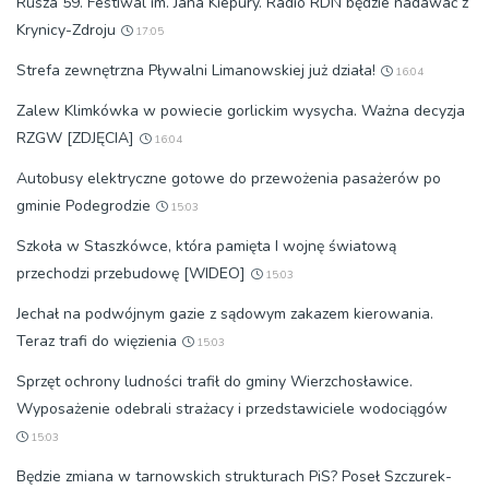
Rusza 59. Festiwal im. Jana Kiepury. Radio RDN będzie nadawać z
Krynicy-Zdroju
17:05
Strefa zewnętrzna Pływalni Limanowskiej już działa!
16:04
Zalew Klimkówka w powiecie gorlickim wysycha. Ważna decyzja
RZGW [ZDJĘCIA]
16:04
Autobusy elektryczne gotowe do przewożenia pasażerów po
gminie Podegrodzie
15:03
Szkoła w Staszkówce, która pamięta I wojnę światową
przechodzi przebudowę [WIDEO]
15:03
Jechał na podwójnym gazie z sądowym zakazem kierowania.
Teraz trafi do więzienia
15:03
Sprzęt ochrony ludności trafił do gminy Wierzchosławice.
Wyposażenie odebrali strażacy i przedstawiciele wodociągów
15:03
Będzie zmiana w tarnowskich strukturach PiS? Poseł Szczurek-