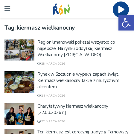
Ot
Tag:
kiermasz wielkanocny
Region limanowski pokazał wszystko co
najlepsze. Na rynku odbył się Kiermasz
Wielkanocny [ZDJĘCIA, WIDEO]
28 MARCA 2026
Rynek w Szczucinie wypełni zapach świąt.
Kiermasz wielkanocny także z muzycznym
akcentem
24 MARCA 2026
Charytatywny kiermasz wielkanocny
[22.03.2026 r.]
22 MARCA 2026
Ten kiermasz jest coroczną tradycją. Tarnowscy