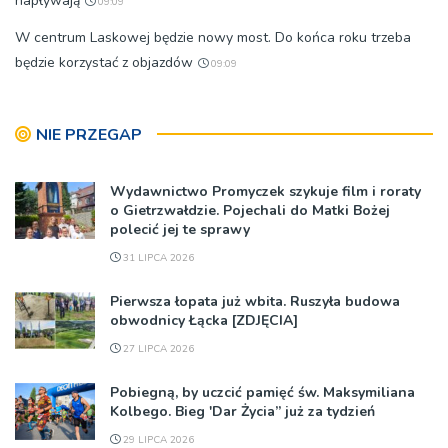
napływają
09:09
W centrum Laskowej będzie nowy most. Do końca roku trzeba
będzie korzystać z objazdów
09:09
NIE PRZEGAP
Wydawnictwo Promyczek szykuje film i roraty
o Gietrzwałdzie. Pojechali do Matki Bożej
polecić jej te sprawy
31 LIPCA 2026
Pierwsza łopata już wbita. Ruszyła budowa
obwodnicy Łącka [ZDJĘCIA]
27 LIPCA 2026
Pobiegną, by uczcić pamięć św. Maksymiliana
Kolbego. Bieg 'Dar Życia” już za tydzień
29 LIPCA 2026