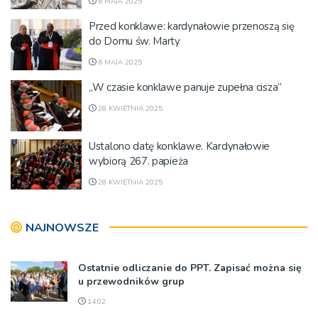
6 MAJA 2025
Przed konklawe: kardynałowie przenoszą się
do Domu św. Marty
6 MAJA 2025
„W czasie konklawe panuje zupełna cisza”
28 KWIETNIA 2025
Ustalono datę konklawe. Kardynałowie
wybiorą 267. papieża
28 KWIETNIA 2025
NAJNOWSZE
Ostatnie odliczanie do PPT. Zapisać można się
u przewodników grup
14:02