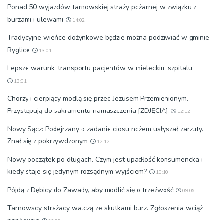
Ponad 50 wyjazdów tarnowskiej straży pożarnej w związku z
burzami i ulewami
14:02
Tradycyjne wieńce dożynkowe będzie można podziwiać w gminie
Ryglice
13:01
Lepsze warunki transportu pacjentów w mieleckim szpitalu
13:01
Chorzy i cierpiący modlą się przed Jezusem Przemienionym.
Przystępują do sakramentu namaszczenia [ZDJĘCIA]
12:12
Nowy Sącz: Podejrzany o zadanie ciosu nożem usłyszał zarzuty.
Znał się z pokrzywdzonym
12:12
Nowy początek po długach. Czym jest upadłość konsumencka i
kiedy staje się jedynym rozsądnym wyjściem?
10:10
Pójdą z Dębicy do Zawady, aby modlić się o trzeźwość
09:09
Tarnowscy strażacy walczą ze skutkami burz. Zgłoszenia wciąż