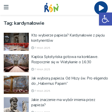
Ot
Tag:
kardynałowie
Kto wybierze papieża? Kardynałowie z pięciu
kontynentów
7 MAJA 2025
Kaplica Sykstyńska gotowa na konklawe.
Rozpocznie się w Watykanie o 16:30
7 MAJA 2025
Jak wybiorą papieża. Od Mszy św. Pro eligendo
do „Habemus Papam”
7 MAJA 2025
Jakie znaczenie ma wybór imienia przez
papieża?