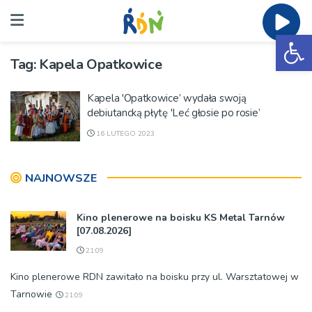
Ot
Tag:
Kapela Opatkowice
Kapela 'Opatkowice’ wydała swoją
debiutancką płytę 'Leć głosie po rosie’
16 LUTEGO 2023
NAJNOWSZE
Kino plenerowe na boisku KS Metal Tarnów
[07.08.2026]
21:09
Kino plenerowe RDN zawitało na boisku przy ul. Warsztatowej w
Tarnowie
21:09