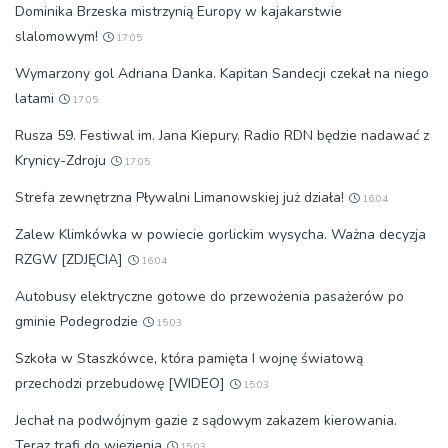
Dominika Brzeska mistrzynią Europy w kajakarstwie
slalomowym!
17:05
Wymarzony gol Adriana Danka. Kapitan Sandecji czekał na niego
latami
17:05
Rusza 59. Festiwal im. Jana Kiepury. Radio RDN będzie nadawać z
Krynicy-Zdroju
17:05
Strefa zewnętrzna Pływalni Limanowskiej już działa!
16:04
Zalew Klimkówka w powiecie gorlickim wysycha. Ważna decyzja
RZGW [ZDJĘCIA]
16:04
Autobusy elektryczne gotowe do przewożenia pasażerów po
gminie Podegrodzie
15:03
Szkoła w Staszkówce, która pamięta I wojnę światową
przechodzi przebudowę [WIDEO]
15:03
Jechał na podwójnym gazie z sądowym zakazem kierowania.
Teraz trafi do więzienia
15:03