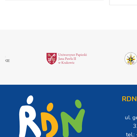
RDN
ul. 
3
tel.