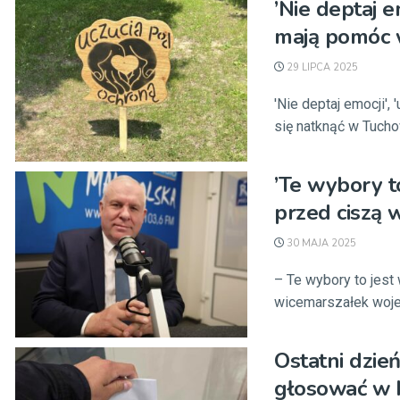
’Nie deptaj 
mają pomóc 
29 LIPCA 2025
'Nie deptaj emocji',
się natknąć w Tuchowi
’Te wybory t
przed ciszą 
30 MAJA 2025
– Te wybory to jest
wicemarszałek woje
Ostatni dzie
głosować w I