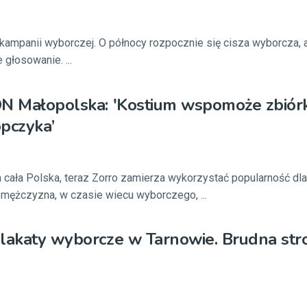
ń kampanii wyborczej. O północy rozpocznie się cisza wyborcza, 
 głosowanie. ...
DN Małopolska: 'Kostium wspomoże zbiór
pczyka’
ła cała Polska, teraz Zorro zamierza wykorzystać popularność dl
mężczyzna, w czasie wiecu wyborczego, ...
lakaty wyborcze w Tarnowie. Brudna str