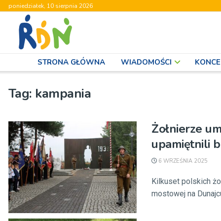
poniedziałek, 10 sierpnia 2026
STRONA GŁÓWNA
WIADOMOŚCI
KONCE
Tag:
kampania
Żołnierze um
upamiętnili 
6 WRZEŚNIA 2025
Kilkuset polskich żo
mostowej na Dunajcu.