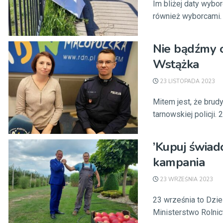
Im bliżej daty wybo
również wyborcami. N
Nie bądźmy o
Wstążka
23 LISTOPADA 2023
Mitem jest, że brud
tarnowskiej policji. 
’Kupuj świad
kampania
23 WRZEŚNIA 2023
23 września to Dzie
Ministerstwo Rolnic