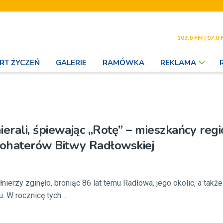
103,6 FM | 97,0 
RT ŻYCZEŃ
GALERIE
RAMÓWKA
REKLAMA
ierali, śpiewając „Rotę” – mieszkańcy reg
bohaterów Bitwy Radłowskiej
łnierzy zginęło, broniąc 86 lat temu Radłowa, jego okolic, a tak
 W rocznicę tych ...