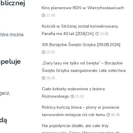
blicznej
Kino plenerowe RDN w Wierzchosławicach
21:09
Kościół w Stróżnej został konsekrowany.
Parafia ma 40 lat [ZDJĘCIA]
 które można
20:08
XIX Borzęckie Święto Grzyba [09.08.2026]
19:07
apeluje
„Dary lasu nie tylko od święta” – Borzęckie
Święto Grzyba zaangażowało całe sołectwa
18:06
Ciało kobiety wyłowione z Jeziora
gacz,
Rożnowskiego
15:03
Rolnicy kończą żniwa – plony w powiecie
tarnowskim mniejsze niż rok temu
08:08
jdą
Nie pojedyncze działki, ale całe trzy