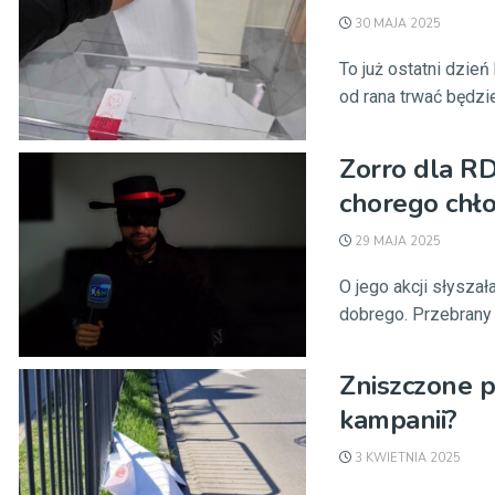
30 MAJA 2025
To już ostatni dzie
od rana trwać będzie
Zorro dla R
chorego chło
29 MAJA 2025
O jego akcji słysza
dobrego. Przebrany 
Zniszczone p
kampanii?
3 KWIETNIA 2025