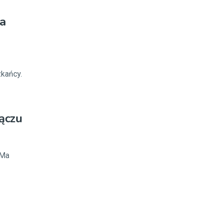
a
kańcy.
ączu
 Ma