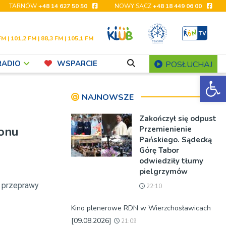
TARNÓW
+48 14 627 50 50
NOWY SĄCZ
+48 18 449 06 00
FM | 101,2 FM | 88,3 FM | 105,1 FM
RADIO
WSPARCIE
POSŁUCHAJ
Ot
NAJNOWSZE
Zakończył się odpust
ionu
Przemienienie
Pańskiego. Sądecką
Górę Tabor
odwiedziły tłumy
pielgrzymów
że przeprawy
22:10
Kino plenerowe RDN w Wierzchosławicach
[09.08.2026]
21:09