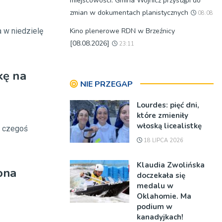
miejscowości. Gmina Wojnicz przystąpi do
zmian w dokumentach planistycznych
08:08
a w niedzielę
Kino plenerowe RDN w Brzeźnicy
[08.08.2026]
23:11
kę na
NIE PRZEGAP
Lourdes: pięć dni,
które zmieniły
włoską licealistkę
a czegoś
18 LIPCA 2026
Klaudia Zwolińska
ona
doczekała się
medalu w
Oklahomie. Ma
podium w
kanadyjkach!