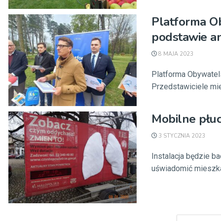
Platforma O
podstawie an
8 MAJA 2023
Platforma Obywatel
Przedstawiciele mie
Mobilne płuc
3 STYCZNIA 2023
Instalacja będzie b
uświadomić mieszkań