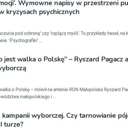
emocji’. Wymowne napisy w przestrzeni pu
w kryzysach psychicznych
 'uczucia pod ochroną' czy 'roplącz myśli'. To przykłady haseł, na
e. 'Psychografiki' ...
o jest walka o Polskę” – Ryszard Pagacz 
wyborczą
 walka o Polskę – mówił na antenie RDN Małopolska Ryszard Pa
wództwa małopolskiego i ...
ń kampanii wyborczej. Czy tarnowianie pó
I turze?