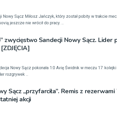
i Nowy Sącz Miłosz Jańczyk, który został pobity w trakcie me
ią jeszcze nie wrócił do pracy. ...
 zwycięstwo Sandecji Nowy Sącz. Lider 
 [ZDJĘCIA]
decja Nowy Sącz pokonała 1:0 Avię Świdnik w meczu 17. kolejki 
ider rozgrywek ...
y Sącz „przyfarciła”. Remis z rezerwami
atniej akcji