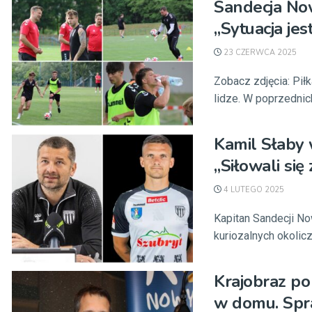
Sandecja Now
„Sytuacja je
23 CZERWCA 2025
Zobacz zdjęcia: Pi
lidze. W poprzednich
Kamil Słaby w
„Siłowali się
4 LUTEGO 2025
Kapitan Sandecji Now
kuriozalnych okolicz
Krajobraz po
w domu. Spr