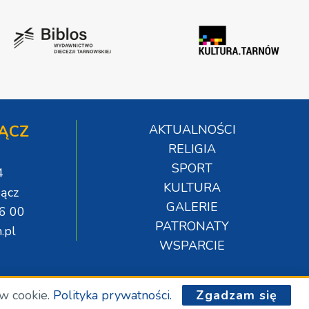
ĄCZ
AKTUALNOŚCI
RELIGIA
SPORT
4
KULTURA
ącz
GALERIE
06 00
PATRONATY
.pl
WSPARCIE
ów cookie.
Polityka prywatności.
Zgadzam się