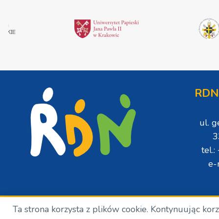
RDN
ul. 
3
tel.
e-
Ta strona korzysta z plików cookie. Kontynuując kor
Copyright © Wszelkie prawa zastrzeżone. RDN. 2024