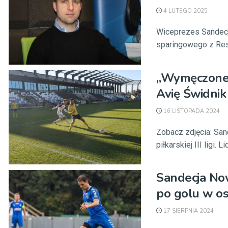
4 LUTEGO 2025
Wiceprezes Sandecj
sparingowego z Resov
„Wymęczone”
Avię Świdnik
16 LISTOPADA 2024
Zobacz zdjęcia: San
piłkarskiej III ligi. L
Sandecja Now
po golu w ost
17 SIERPNIA 2024