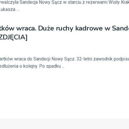
wywalczyła Sandecja Nowy Sącz w starciu z rezerwami Wisły Kra
ukasza ...
tków wraca. Duże ruchy kadrowe w Sande
ZDJĘCIA]
rtków wraca do Sandecji Nowy Sącz. 32-letni zawodnik podpisa
edłużenia o kolejny. Po spadku ...