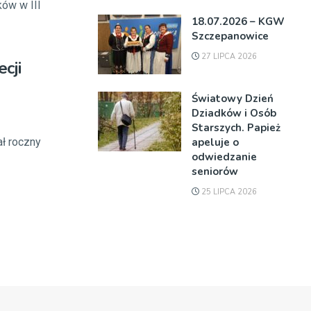
ków w III
18.07.2026 – KGW
Szczepanowice
27 LIPCA 2026
cji
Światowy Dzień
Dziadków i Osób
Starszych. Papież
apeluje o
ł roczny
odwiedzanie
seniorów
25 LIPCA 2026