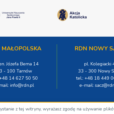
 MAŁOPOLSKA
RDN NOWY S
gen. Józefa Bema 14
pl. Kolegiacki 
3 - 100 Tarnów
33 - 300 Nowy S
: +48 14 627 50 50
tel.: +48 18 449 
mail: info@rdn.pl
e-mail: sacz@rdn
zystanie z tej witryny, wyrażasz zgodę na używanie plik
.