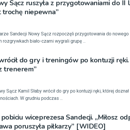
y Sącz ruszyła z przygotowaniami do II li
st trochę niepewna”
łkarze Sandecji Nowy Sącz rozpoczęli przygotowania do nowego 
 rozgrywkach biało-czarni wygrali grupę ...
rócił do gry i treningów po kontuzji ręki.
 z trenerem”
y Sącz Kamil Słaby wrócił do gry po kontuzji ręki, której doznał
nościach. W grudniu podczas ...
 pobiciu wiceprezesa Sandecji. „Miłosz o
awa poruszyła piłkarzy” [WIDEO]