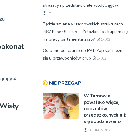
strażacy i przedstawiciele wodociągów
15:03
czu
Będzie zmiana w tarnowskich strukturach
PiS? Poseł Szczurek-Żelazko: 'Ja skupiam się
na pracy parlamentarzysty’
14:02
pokonał
Ostatnie odliczanie do PPT. Zapisać można
się u przewodników grup
14:02
grupy 4.
NIE PRZEGAP
W Tarnowie
powstało więcej
 Wisły
oddziałów
przedszkolnych niż
się spodziewano
16 LIPCA 2026