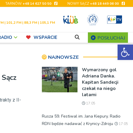
TARNÓW
+48 14 627 50 50
NOWY SĄCZ
+48 18 449 06 00
FM | 101,2 FM | 88,3 FM | 105,1 FM
RADIO
WSPARCIE
POSŁUCHAJ
Ot
NAJNOWSZE
Wymarzony gol
 Sącz
Adriana Danka.
Kapitan Sandecji
czekał na niego
latami
akty z II-
17:05
Rusza 59. Festiwal im. Jana Kiepury. Radio
RDN będzie nadawać z Krynicy-Zdroju
17:05