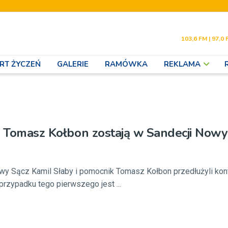
103,6 FM | 97,0 
RT ŻYCZEŃ
GALERIE
RAMÓWKA
REKLAMA
i Tomasz Kołbon zostają w Sandecji Nowy
wy Sącz Kamil Słaby i pomocnik Tomasz Kołbon przedłużyli kontr
rzypadku tego pierwszego jest ...