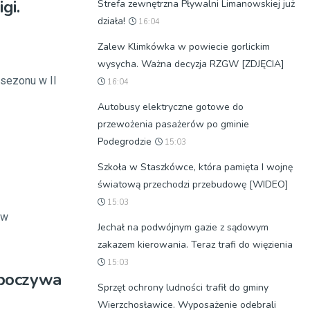
gi.
Strefa zewnętrzna Pływalni Limanowskiej już
działa!
16:04
Zalew Klimkówka w powiecie gorlickim
wysycha. Ważna decyzja RZGW [ZDJĘCIA]
sezonu w II
16:04
Autobusy elektryczne gotowe do
przewożenia pasażerów po gminie
Podegrodzie
15:03
Szkoła w Staszkówce, która pamięta I wojnę
światową przechodzi przebudowę [WIDEO]
15:03
 w
Jechał na podwójnym gazie z sądowym
zakazem kierowania. Teraz trafi do więzienia
15:03
dpoczywa
Sprzęt ochrony ludności trafił do gminy
Wierzchosławice. Wyposażenie odebrali