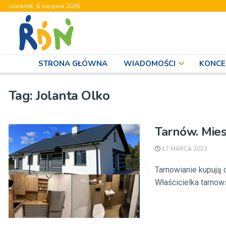
czwartek, 6 sierpnia 2026
STRONA GŁÓWNA
WIADOMOŚCI
KONCE
Tag:
Jolanta Olko
Tarnów. Mies
17 MARCA 2023
Tarnowianie kupują 
Właścicielka tarnows