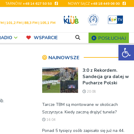
TARNÓW
+48 14 627 50 50
NOWY SĄCZ
+48 18 449 06 00
FM | 101,2 FM | 88,3 FM | 105,1 FM
RADIO
WSPARCIE
POSŁUCHAJ
Ot
NAJNOWSZE
3:0 z Rekordem.
Sandecja gra dalej w
Pucharze Polski
20:08
b.
Tarcze TBM są montowane w okolicach
Szczyrzyca. Kiedy zaczną drążyć tunele?
16:04
Ponad 5 tysięcy osób zapisało się już na 44.