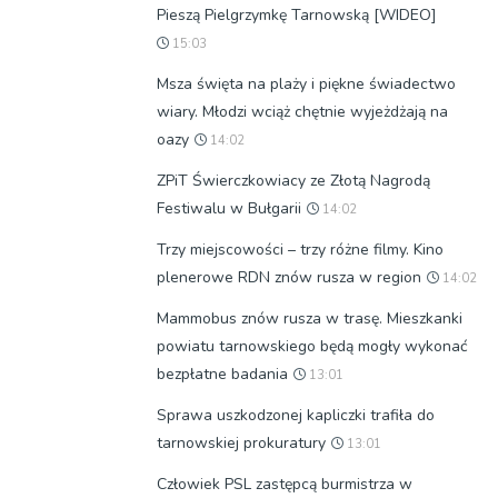
Pieszą Pielgrzymkę Tarnowską [WIDEO]
15:03
Msza święta na plaży i piękne świadectwo
wiary. Młodzi wciąż chętnie wyjeżdżają na
oazy
14:02
ZPiT Świerczkowiacy ze Złotą Nagrodą
Festiwalu w Bułgarii
14:02
Trzy miejscowości – trzy różne filmy. Kino
plenerowe RDN znów rusza w region
14:02
Mammobus znów rusza w trasę. Mieszkanki
powiatu tarnowskiego będą mogły wykonać
bezpłatne badania
13:01
Sprawa uszkodzonej kapliczki trafiła do
tarnowskiej prokuratury
13:01
Człowiek PSL zastępcą burmistrza w