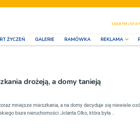
103,6 FM | 97,0 
RT ŻYCZEŃ
GALERIE
RAMÓWKA
REKLAMA
zkania drożeją, a domy tanieją
coraz mniejsze mieszkania, a na domy decyduje się niewiele osó
kiego biura nieruchomości Jolanta Olko, która była ...