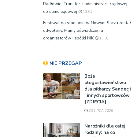
Radłowie. Transfer z administracji rządowej
do samorządowej
13:01
Festiwal na stadionie w Nowym Sączu został
odwołany. Mamy oświadczenia
organizatorów i spółki NIK
13:01
NIE PRZEGAP
Boże
błogosławieństwo
dla piłkarzy Sandecji
i innych sportowców
[ZDJĘCIA]
23 LIPCA 2026
Narożniki dla całej
rodziny: na co