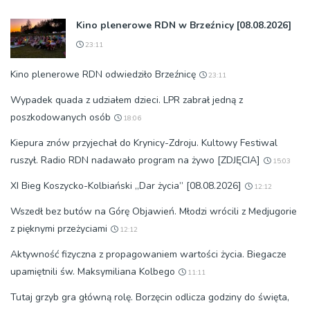
Kino plenerowe RDN w Brzeźnicy [08.08.2026]
23:11
Kino plenerowe RDN odwiedziło Brzeźnicę
23:11
Wypadek quada z udziałem dzieci. LPR zabrał jedną z
poszkodowanych osób
18:06
Kiepura znów przyjechał do Krynicy-Zdroju. Kultowy Festiwal
ruszył. Radio RDN nadawało program na żywo [ZDJĘCIA]
15:03
XI Bieg Koszycko-Kolbiański „Dar życia” [08.08.2026]
12:12
Wszedł bez butów na Górę Objawień. Młodzi wrócili z Medjugorie
z pięknymi przeżyciami
12:12
Aktywność fizyczna z propagowaniem wartości życia. Biegacze
upamiętnili św. Maksymiliana Kolbego
11:11
Tutaj grzyb gra główną rolę. Borzęcin odlicza godziny do święta,