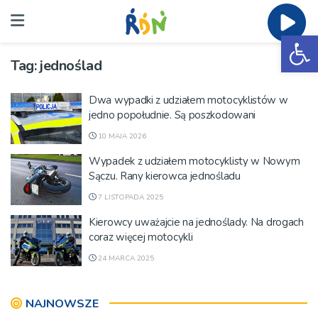
Ot
Tag:
jednoślad
Dwa wypadki z udziałem motocyklistów w
jedno popołudnie. Są poszkodowani
10 MAJA 2026
Wypadek z udziałem motocyklisty w Nowym
Sączu. Rany kierowca jednośladu
7 LISTOPADA 2025
Kierowcy uważajcie na jednoślady. Na drogach
coraz więcej motocykli
24 MARCA 2025
NAJNOWSZE