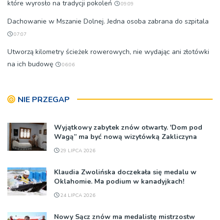
które wyrosło na tradycji pokoleń
09:09
Dachowanie w Mszanie Dolnej. Jedna osoba zabrana do szpitala
07:07
Utworzą kilometry ścieżek rowerowych, nie wydając ani złotówki
na ich budowę
06:06
NIE PRZEGAP
Wyjątkowy zabytek znów otwarty. 'Dom pod
Wagą” ma być nową wizytówką Zakliczyna
29 LIPCA 2026
Klaudia Zwolińska doczekała się medalu w
Oklahomie. Ma podium w kanadyjkach!
24 LIPCA 2026
Nowy Sącz znów ma medalistę mistrzostw