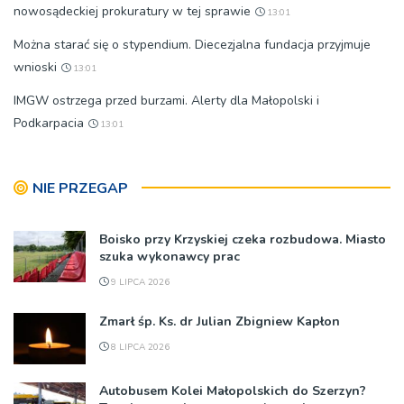
nowosądeckiej prokuratury w tej sprawie
13:01
Można starać się o stypendium. Diecezjalna fundacja przyjmuje
wnioski
13:01
IMGW ostrzega przed burzami. Alerty dla Małopolski i
Podkarpacia
13:01
NIE PRZEGAP
Boisko przy Krzyskiej czeka rozbudowa. Miasto
szuka wykonawcy prac
9 LIPCA 2026
Zmarł śp. Ks. dr Julian Zbigniew Kapłon
8 LIPCA 2026
Autobusem Kolei Małopolskich do Szerzyn?