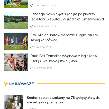
4 LISTOPADA 2023
Sandecja Nowy Sącz sięgnęła po piłkarzy
Jagiellonii Białystok. Wśród nich Limanowianin!
14 CZERWCA 2022
Stal Mielec uratowała remis z Jagiellonią w
samej końcówce
5 MARCA 2022
Bruk-Bet Termalica wygrywa z Jagiellonią!
Szczęśliwe zwycięstwo „Słoni”!
4 LUTEGO 2022
NAJNOWSZE
Senior został oszukany na 78 tysięcy złotych,
ale odzyska pieniądze