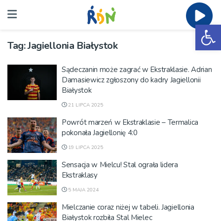
Ot
Tag:
Jagiellonia Białystok
Sądeczanin może zagrać w Ekstraklasie. Adrian
Damasiewicz zgłoszony do kadry Jagiellonii
Białystok
21 LIPCA 2025
Powrót marzeń w Ekstraklasie – Termalica
pokonała Jagiellonię 4:0
19 LIPCA 2025
Sensacja w Mielcu! Stal ograła lidera
Ekstraklasy
5 MAJA 2024
Mielczanie coraz niżej w tabeli. Jagiellonia
Białystok rozbiła Stal Mielec