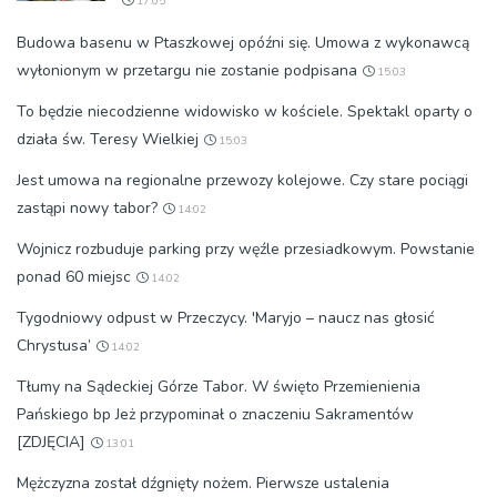
17:05
Budowa basenu w Ptaszkowej opóźni się. Umowa z wykonawcą
wyłonionym w przetargu nie zostanie podpisana
15:03
To będzie niecodzienne widowisko w kościele. Spektakl oparty o
działa św. Teresy Wielkiej
15:03
Jest umowa na regionalne przewozy kolejowe. Czy stare pociągi
zastąpi nowy tabor?
14:02
Wojnicz rozbuduje parking przy węźle przesiadkowym. Powstanie
ponad 60 miejsc
14:02
Tygodniowy odpust w Przeczycy. 'Maryjo – naucz nas głosić
Chrystusa’
14:02
Tłumy na Sądeckiej Górze Tabor. W święto Przemienienia
Pańskiego bp Jeż przypominał o znaczeniu Sakramentów
[ZDJĘCIA]
13:01
Mężczyzna został dźgnięty nożem. Pierwsze ustalenia