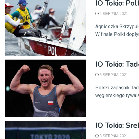
IO Tokio: Pol
4 SIERPNIA 2021
Agnieszka Skrzypule
W finale Polki dopłyn
IO Tokio: Ta
3 SIERPNIA 2021
Polski zapaśnik Tade
węgierskiego rywala
IO Tokio: Sre
3 SIERPNIA 2021