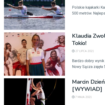
Polskie kajakarki K
500 metrów. Najleps
Klaudia Zwol
Tokio!
27 LIPCA 2021
Bardzo dobry wynik 
Nowy Sącza zajęła 5
Marcin Dzień
[WYWIAD]
7 MAJA 2021