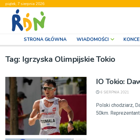
piątek, 7 sierpnia 2026
STRONA GŁÓWNA
WIADOMOŚCI
KONCE
Tag:
Igrzyska Olimpijskie Tokio
IO Tokio: Da
6 SIERPNIA 2021
Polski chodziarz, D
50km. Reprezentant P