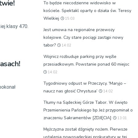
twie!
To będzie niecodzienne widowisko w
kościele. Spektakl oparty o działa św. Teresy
Wielkiej
15:03
ej klasy 470.
Jest umowa na regionalne przewozy
kolejowe. Czy stare pociągi zastąpi nowy
tabor?
14:02
Wojnicz rozbuduje parking przy węźle
asach!
przesiadkowym. Powstanie ponad 60 miejsc
14:02
Tygodniowy odpust w Przeczycy. 'Maryjo –
 pokonał
naucz nas głosić Chrystusa’
14:02
Tłumy na Sądeckiej Górze Tabor. W święto
Przemienienia Pańskiego bp Jeż przypominał o
znaczeniu Sakramentów [ZDJĘCIA]
13:01
Mężczyzna został dźgnięty nożem. Pierwsze
ustalenia nowosądeckiej prokuratury w tej