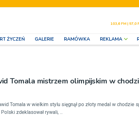
103,6 FM | 97,0 
RT ŻYCZEŃ
GALERIE
RAMÓWKA
REKLAMA
wid Tomala mistrzem olimpijskim w chodzi
awid Tomala w wielkim stylu sięgnął po złoty medal w chodzie 
olski zdeklasował rywali, ...