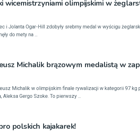
ki wicemistrzyniami olimpijskimi w żeglars
c i Jolanta Ogar-Hill zdobyły srebrny medal w wyścigu żeglarski
ęły do mety na ...
deusz Michalik brązowym medalistą w zap
usz Michalik w olimpijskim finale rywalizacji w kategorii 97 kg
, Aleksa Gergo Szoke. To pierwszy ...
bro polskich kajakarek!