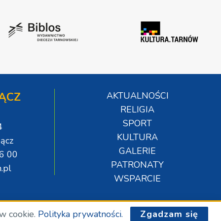
ĄCZ
AKTUALNOŚCI
RELIGIA
SPORT
4
KULTURA
ącz
GALERIE
06 00
PATRONATY
.pl
WSPARCIE
ów cookie.
Polityka prywatności.
Zgadzam się