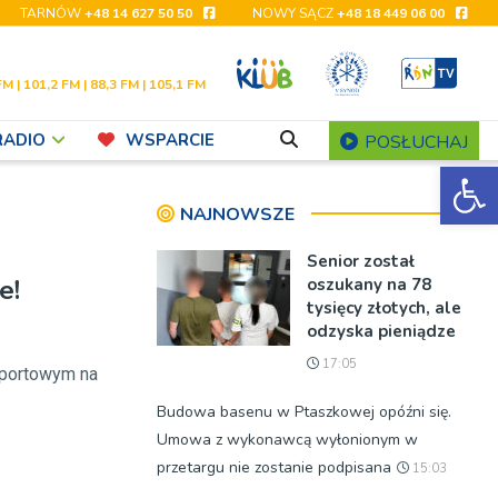
TARNÓW
+48 14 627 50 50
NOWY SĄCZ
+48 18 449 06 00
FM | 101,2 FM | 88,3 FM | 105,1 FM
RADIO
WSPARCIE
POSŁUCHAJ
Ot
NAJNOWSZE
Senior został
e!
oszukany na 78
tysięcy złotych, ale
odzyska pieniądze
17:05
sportowym na
Budowa basenu w Ptaszkowej opóźni się.
Umowa z wykonawcą wyłonionym w
przetargu nie zostanie podpisana
15:03