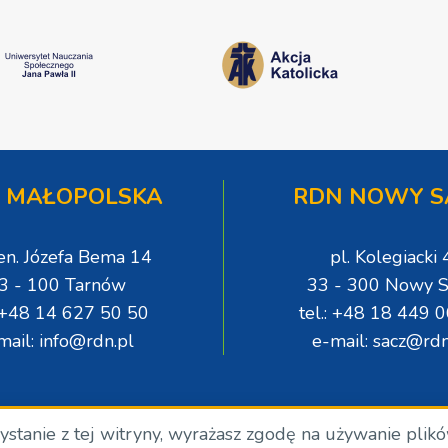
 MAŁOPOLSKA
RDN NOWY S
gen. Józefa Bema 14
pl. Kolegiacki 
3 - 100 Tarnów
33 - 300 Nowy S
: +48 14 627 50 50
tel.: +48 18 449 
mail: info@rdn.pl
e-mail: sacz@rdn
zystanie z tej witryny, wyrażasz zgodę na używanie plik
.