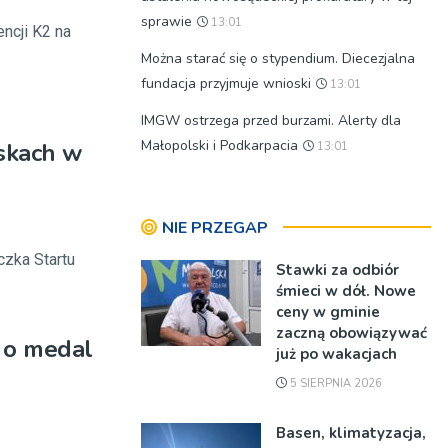
sprawie
13:01
ncji K2 na
Można starać się o stypendium. Diecezjalna
fundacja przyjmuje wnioski
13:01
IMGW ostrzega przed burzami. Alerty dla
Małopolski i Podkarpacia
yskach w
13:01
NIE PRZEGAP
czka Startu
Stawki za odbiór
śmieci w dół. Nowe
ceny w gminie
zaczną obowiązywać
ę o medal
już po wakacjach
5 SIERPNIA 2026
Basen, klimatyzacja,