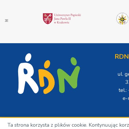
RDN
ul. 
3
tel.
e-
Ta strona korzysta z plików cookie. Kontynuując kor
Copyright © Wszelkie prawa zastrzeżone. RDN. 2024