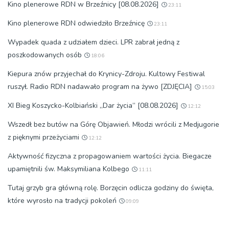
Kino plenerowe RDN w Brzeźnicy [08.08.2026]
23:11
Kino plenerowe RDN odwiedziło Brzeźnicę
23:11
Wypadek quada z udziałem dzieci. LPR zabrał jedną z
poszkodowanych osób
18:06
Kiepura znów przyjechał do Krynicy-Zdroju. Kultowy Festiwal
ruszył. Radio RDN nadawało program na żywo [ZDJĘCIA]
15:03
XI Bieg Koszycko-Kolbiański „Dar życia” [08.08.2026]
12:12
Wszedł bez butów na Górę Objawień. Młodzi wrócili z Medjugorie
z pięknymi przeżyciami
12:12
Aktywność fizyczna z propagowaniem wartości życia. Biegacze
upamiętnili św. Maksymiliana Kolbego
11:11
Tutaj grzyb gra główną rolę. Borzęcin odlicza godziny do święta,
które wyrosło na tradycji pokoleń
09:09