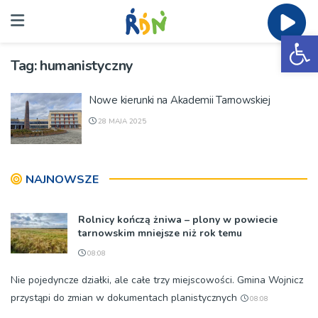
Ot
Tag:
humanistyczny
Nowe kierunki na Akademii Tarnowskiej
28 MAJA 2025
NAJNOWSZE
Rolnicy kończą żniwa – plony w powiecie
tarnowskim mniejsze niż rok temu
08:08
Nie pojedyncze działki, ale całe trzy miejscowości. Gmina Wojnicz
przystąpi do zmian w dokumentach planistycznych
08:08