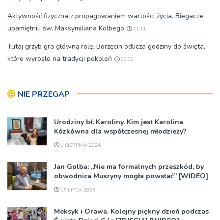
Aktywność fizyczna z propagowaniem wartości życia. Biegacze
upamiętnili św. Maksymiliana Kolbego
11:11
Tutaj grzyb gra główną rolę. Borzęcin odlicza godziny do święta,
które wyrosło na tradycji pokoleń
09:09
NIE PRZEGAP
Urodziny bł. Karoliny. Kim jest Karolina
Kózkówna dla współczesnej młodzieży?
1 SIERPNIA 2026
Jan Golba: „Nie ma formalnych przeszkód, by
obwodnica Muszyny mogła powstać” [WIDEO]
17 LIPCA 2026
Meksyk i Orawa. Kolejny piękny dzień podczas