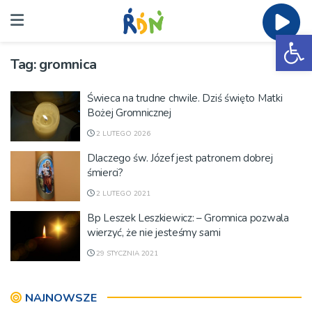
Ot
Tag:
gromnica
Świeca na trudne chwile. Dziś święto Matki
Bożej Gromnicznej
2 LUTEGO 2026
Dlaczego św. Józef jest patronem dobrej
śmierci?
2 LUTEGO 2021
Bp Leszek Leszkiewicz: – Gromnica pozwala
wierzyć, że nie jesteśmy sami
29 STYCZNIA 2021
NAJNOWSZE