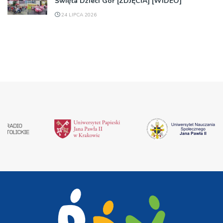
Święta Dzieci Gór [ZDJĘCIA] [WIDEO]
24 LIPCA 2026