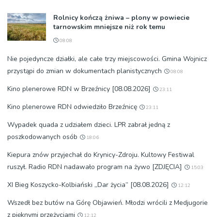
Rolnicy kończą żniwa – plony w powiecie
tarnowskim mniejsze niż rok temu
08:08
Nie pojedyncze działki, ale całe trzy miejscowości. Gmina Wojnicz
przystąpi do zmian w dokumentach planistycznych
08:08
Kino plenerowe RDN w Brzeźnicy [08.08.2026]
23:11
Kino plenerowe RDN odwiedziło Brzeźnicę
23:11
Wypadek quada z udziałem dzieci. LPR zabrał jedną z
poszkodowanych osób
18:06
Kiepura znów przyjechał do Krynicy-Zdroju. Kultowy Festiwal
ruszył. Radio RDN nadawało program na żywo [ZDJĘCIA]
15:03
XI Bieg Koszycko-Kolbiański „Dar życia” [08.08.2026]
12:12
Wszedł bez butów na Górę Objawień. Młodzi wrócili z Medjugorie
z pięknymi przeżyciami
12:12