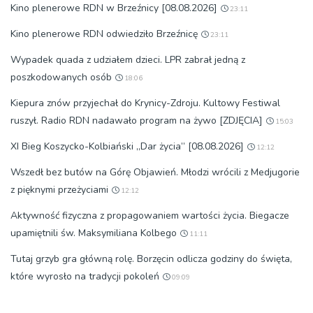
Kino plenerowe RDN w Brzeźnicy [08.08.2026]
23:11
Kino plenerowe RDN odwiedziło Brzeźnicę
23:11
Wypadek quada z udziałem dzieci. LPR zabrał jedną z
poszkodowanych osób
18:06
Kiepura znów przyjechał do Krynicy-Zdroju. Kultowy Festiwal
ruszył. Radio RDN nadawało program na żywo [ZDJĘCIA]
15:03
XI Bieg Koszycko-Kolbiański „Dar życia” [08.08.2026]
12:12
Wszedł bez butów na Górę Objawień. Młodzi wrócili z Medjugorie
z pięknymi przeżyciami
12:12
Aktywność fizyczna z propagowaniem wartości życia. Biegacze
upamiętnili św. Maksymiliana Kolbego
11:11
Tutaj grzyb gra główną rolę. Borzęcin odlicza godziny do święta,
które wyrosło na tradycji pokoleń
09:09