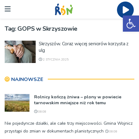
Ot
Tag:
GOPS w Skrzyszowie
Skrzyszów. Coraz więcej seniorów korzysta z
ulg
2 STYCZNIA 2025
NAJNOWSZE
Rolnicy kończą żniwa – plony w powiecie
tarnowskim mniejsze niż rok temu
08:08
Nie pojedyncze działki, ale całe trzy miejscowości. Gmina Wojnicz
przystąpi do zmian w dokumentach planistycznych
08:08