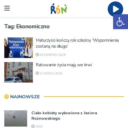
Ot
Tag:
Ekonomiczno
Maturzyści kończą rok szkolny. 'Wspomnienia
zostaną na długo’
24 KWIETNIA 2026
Ratowanie życia mają we krwi
11 MARCA 2026
NAJNOWSZE
Ciało kobiety wyłowione z Jeziora
Rożnowskiego
15:03