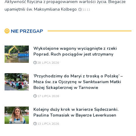
Aktywność fizyczna z propagowaniem wartości życia. Biegacze
upamiętnili św. Maksymiliana Kolbego
11:11
NIE PRZEGAP
Wykolejone wagony wyciągnięte z rzeki
Poprad. Ruch pociągów jest utrzymany
28 LIPCA 2026
’Przychodzimy do Maryi z troską o Polskę’ –
Msza św. za Ojczyznę w Sanktuarium Matki
Bożej Szkaplerznej w Tarnowie
17 LIPCA 2026
Kolejny duży krok w karierze Sądeczanki.
Paulina Tomasiak w Bayerze Leverkusen
13 LIPCA 2026