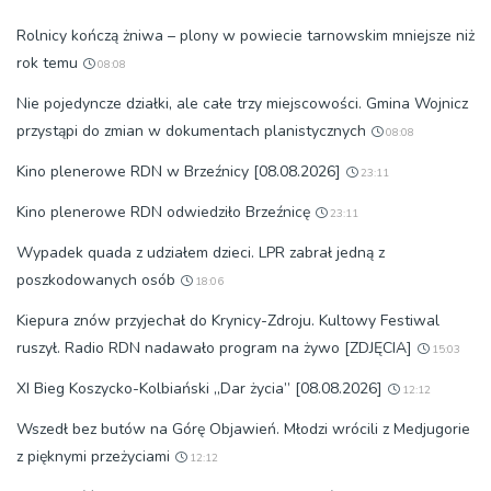
Rolnicy kończą żniwa – plony w powiecie tarnowskim mniejsze niż
rok temu
08:08
Nie pojedyncze działki, ale całe trzy miejscowości. Gmina Wojnicz
przystąpi do zmian w dokumentach planistycznych
08:08
Kino plenerowe RDN w Brzeźnicy [08.08.2026]
23:11
Kino plenerowe RDN odwiedziło Brzeźnicę
23:11
Wypadek quada z udziałem dzieci. LPR zabrał jedną z
poszkodowanych osób
18:06
Kiepura znów przyjechał do Krynicy-Zdroju. Kultowy Festiwal
ruszył. Radio RDN nadawało program na żywo [ZDJĘCIA]
15:03
XI Bieg Koszycko-Kolbiański „Dar życia” [08.08.2026]
12:12
Wszedł bez butów na Górę Objawień. Młodzi wrócili z Medjugorie
z pięknymi przeżyciami
12:12