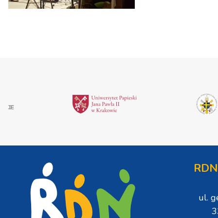
RDN
ul. 
3