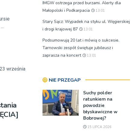
IMGW ostrzega przed burzami. Alerty dla
Małopolski i Podkarpacia
13:01
ursie
Stary Sącz: Wypadek na styku ul. Węgierskiej
..
i drogi krajowej 87
13:01
Podsumowują 20 lat i mówią o sukcesie.
Tarnowski zespół świętuje jubileusz i
zaprasza na koncert
13:01
 23 września
NIE PRZEGAP
Suchy polder
ratunkiem na
tania
powodzie
błyskawiczne w
ĘCIA]
Bobrowej?
15 LIPCA 2026