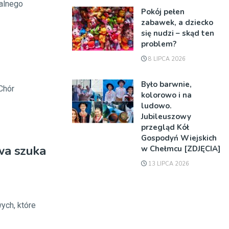
alnego
Pokój pełen
zabawek, a dziecko
się nudzi – skąd ten
problem?
8 LIPCA 2026
Było barwnie,
Chór
kolorowo i na
ludowo.
Jubileuszowy
przegląd Kół
Gospodyń Wiejskich
wa szuka
w Chełmcu [ZDJĘCIA]
13 LIPCA 2026
ych, które