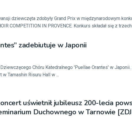
wansji dziewczęta zdobyły Grand Prix w międzynarodowym konk
R COMPETITION IN PROVENCE. Konkurs składał się z trzech .
ntes” zadebiutuje w Japonii
u Dziewczęcego Chóru Katedralnego 'Puellae Orantes' w Japonii.
 w Tamashin Risuru Hall w ...
ncert uświetnił jubileusz 200-lecia pows
minarium Duchownego w Tarnowie [ZDJ