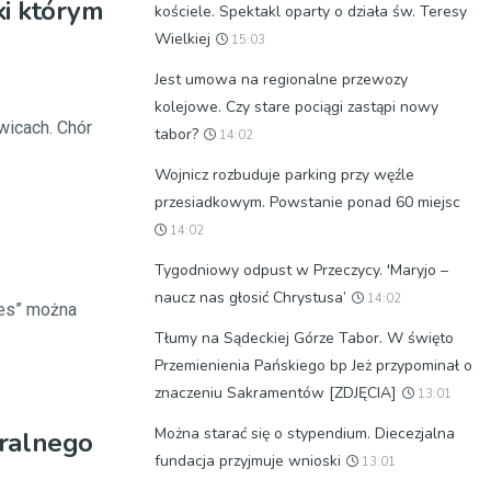
ki którym
kościele. Spektakl oparty o działa św. Teresy
Wielkiej
15:03
Jest umowa na regionalne przewozy
kolejowe. Czy stare pociągi zastąpi nowy
wicach. Chór
tabor?
14:02
Wojnicz rozbuduje parking przy węźle
przesiadkowym. Powstanie ponad 60 miejsc
14:02
Tygodniowy odpust w Przeczycy. 'Maryjo –
naucz nas głosić Chrystusa’
14:02
tes” można
Tłumy na Sądeckiej Górze Tabor. W święto
Przemienienia Pańskiego bp Jeż przypominał o
znaczeniu Sakramentów [ZDJĘCIA]
13:01
Można starać się o stypendium. Diecezjalna
ralnego
fundacja przyjmuje wnioski
13:01