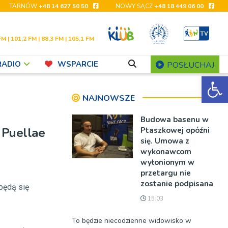
TARNÓW
+48 14 627 50 50
NOWY SĄCZ
+48 18 449 06 00
FM | 101,2 FM | 88,3 FM | 105,1 FM
RADIO
WSPARCIE
POSŁUCHAJ
Ot
NAJNOWSZE
Budowa basenu w
 Puellae
Ptaszkowej opóźni
się. Umowa z
wykonawcom
wyłonionym w
przetargu nie
zostanie podpisana
będą się
15:03
To będzie niecodzienne widowisko w