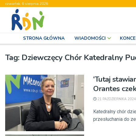
czwartek, 6 sierpnia 2026
STRONA GŁÓWNA
WIADOMOŚCI
KONCE
Tag:
Dziewczęcy Chór Katedralny Pu
‘Tutaj stawi
Orantes cze
21 PAŹDZIERNIKA 2024
Katedralny chór dzi
przesłuchania do ze