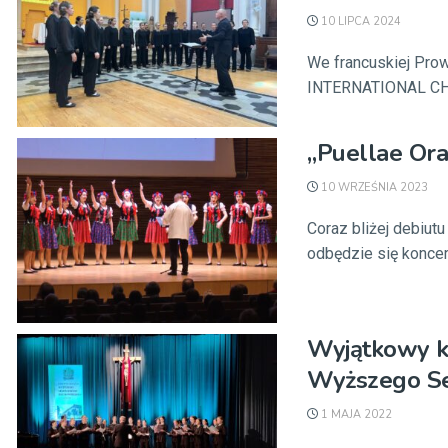
10 LIPCA 2024
We francuskiej Pro
INTERNATIONAL CHOI
„Puellae Ora
10 WRZEŚNIA 2023
Coraz bliżej debiut
odbędzie się koncert
Wyjątkowy ko
Wyższego Se
1 MAJA 2022