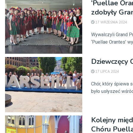
‘Puellae Ora
zdobyły Gran
17 WRZEŚNIA 2024
Wywalczyli Grand Pr
‘Puellae Orantes’ w
Dziewczęcy 
17 LIPCA 2024
Chór, który śpiewa 
było usłyszeć wśró
Kolejny mię
Chóru Puell