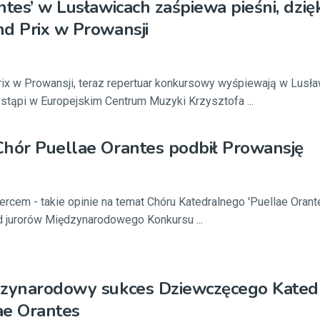
ntes’ w Lusławicach zaśpiewa pieśni, dzię
d Prix w Prowansji
ix w Prowansji, teraz repertuar konkursowy wyśpiewają w Lusła
ystąpi w Europejskim Centrum Muzyki Krzysztofa ...
Chór Puellae Orantes podbił Prowansję
sercem - takie opinie na temat Chóru Katedralnego 'Puellae Oran
d jurorów Międzynarodowego Konkursu ...
dzynarodowy sukces Dziewczęcego Kated
ae Orantes