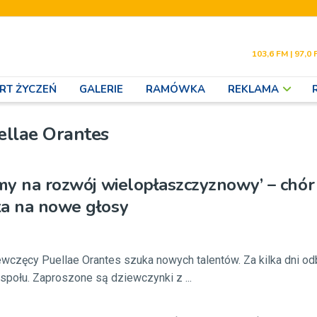
103,6 FM | 97,0 
RT ŻYCZEŃ
GALERIE
RAMÓWKA
REKLAMA
ellae Orantes
amy na rozwój wielopłaszczyznowy’ – chór
ka na nowe głosy
ewczęcy Puellae Orantes szuka nowych talentów. Za kilka dni od
społu. Zaproszone są dziewczynki z ...