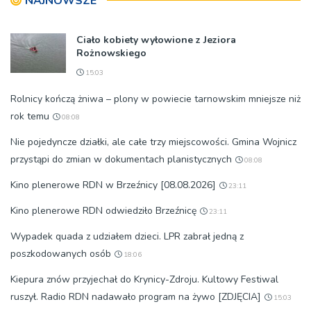
NAJNOWSZE
Ciało kobiety wyłowione z Jeziora
Rożnowskiego
15:03
Rolnicy kończą żniwa – plony w powiecie tarnowskim mniejsze niż
rok temu
08:08
Nie pojedyncze działki, ale całe trzy miejscowości. Gmina Wojnicz
przystąpi do zmian w dokumentach planistycznych
08:08
Kino plenerowe RDN w Brzeźnicy [08.08.2026]
23:11
Kino plenerowe RDN odwiedziło Brzeźnicę
23:11
Wypadek quada z udziałem dzieci. LPR zabrał jedną z
poszkodowanych osób
18:06
Kiepura znów przyjechał do Krynicy-Zdroju. Kultowy Festiwal
ruszył. Radio RDN nadawało program na żywo [ZDJĘCIA]
15:03