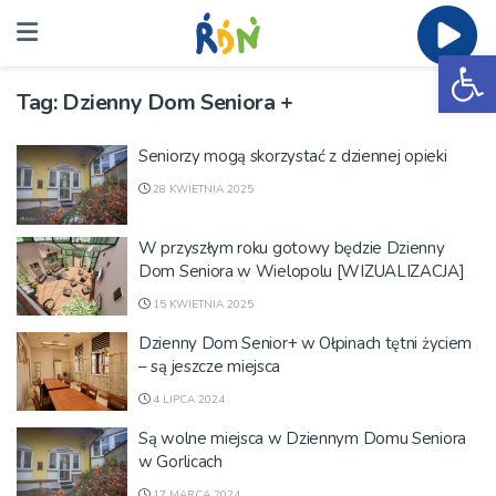
Ot
Tag:
Dzienny Dom Seniora +
Seniorzy mogą skorzystać z dziennej opieki
28 KWIETNIA 2025
W przyszłym roku gotowy będzie Dzienny
Dom Seniora w Wielopolu [WIZUALIZACJA]
15 KWIETNIA 2025
Dzienny Dom Senior+ w Ołpinach tętni życiem
– są jeszcze miejsca
4 LIPCA 2024
Są wolne miejsca w Dziennym Domu Seniora
w Gorlicach
17 MARCA 2024