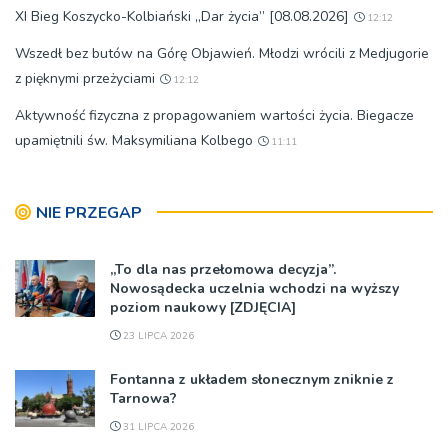
XI Bieg Koszycko-Kolbiański „Dar życia” [08.08.2026]
12:12
Wszedł bez butów na Górę Objawień. Młodzi wrócili z Medjugorie
z pięknymi przeżyciami
12:12
Aktywność fizyczna z propagowaniem wartości życia. Biegacze
upamiętnili św. Maksymiliana Kolbego
11:11
NIE PRZEGAP
„To dla nas przełomowa decyzja”.
Nowosądecka uczelnia wchodzi na wyższy
poziom naukowy [ZDJĘCIA]
23 LIPCA 2026
Fontanna z układem słonecznym zniknie z
Tarnowa?
31 LIPCA 2026