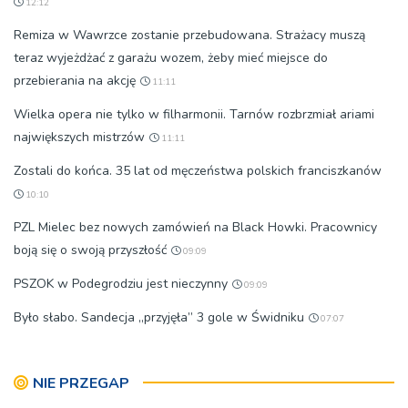
12:12
Remiza w Wawrzce zostanie przebudowana. Strażacy muszą
teraz wyjeżdżać z garażu wozem, żeby mieć miejsce do
przebierania na akcję
11:11
Wielka opera nie tylko w filharmonii. Tarnów rozbrzmiał ariami
największych mistrzów
11:11
Zostali do końca. 35 lat od męczeństwa polskich franciszkanów
10:10
PZL Mielec bez nowych zamówień na Black Howki. Pracownicy
boją się o swoją przyszłość
09:09
PSZOK w Podegrodziu jest nieczynny
09:09
Było słabo. Sandecja „przyjęła” 3 gole w Świdniku
07:07
NIE PRZEGAP