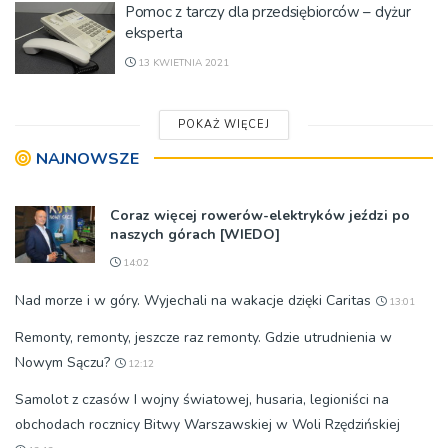
Pomoc z tarczy dla przedsiębiorców – dyżur
eksperta
13 KWIETNIA 2021
POKAŻ WIĘCEJ
NAJNOWSZE
Coraz więcej rowerów-elektryków jeździ po
naszych górach [WIEDO]
14:02
Nad morze i w góry. Wyjechali na wakacje dzięki Caritas
13:01
Remonty, remonty, jeszcze raz remonty. Gdzie utrudnienia w
Nowym Sączu?
12:12
Samolot z czasów I wojny światowej, husaria, legioniści na
obchodach rocznicy Bitwy Warszawskiej w Woli Rzędzińskiej