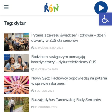
Ot
Tag:
dyżur
Pytania z zakresu świadczeń i zdrowia – dzień
otwarty w ZUS dla seniorów
28 PAŹDZIERNIKA 2025
Rodzinom zastępczym pomagają
koordynatorzy – dyżur telefoniczny CUS
13 CZERWCA 2025
Nowy Sącz: Fachowcy odpowiedzą na pytania
w sprawie raka piersi
4 LUTEGO 2025
Ruszają dyżury Tarnowskiej Rady Seniorów
31 GRUDNIA 2024