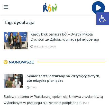
Ot
Tag:
dysplazja
Każdy krok oznacza ból – 9-letni Mikołaj
Dychtoń ze Zgłobic wymaga pilnej operacji
25 KWIETNIA 2025
NAJNOWSZE
Senior został oszukany na 78 tysięcy złotych,
ale odzyska pieniądze
17:05
Budowa basenu w Ptaszkowej opóźni się. Umowa z wykonawcą
wyłonionym w przetargu nie zostanie podpisana
15:03