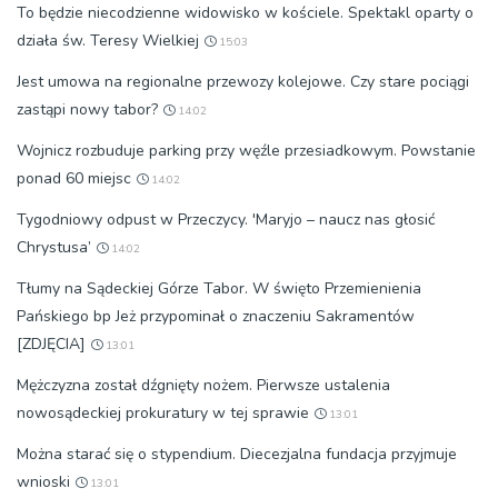
To będzie niecodzienne widowisko w kościele. Spektakl oparty o
działa św. Teresy Wielkiej
15:03
Jest umowa na regionalne przewozy kolejowe. Czy stare pociągi
zastąpi nowy tabor?
14:02
Wojnicz rozbuduje parking przy węźle przesiadkowym. Powstanie
ponad 60 miejsc
14:02
Tygodniowy odpust w Przeczycy. 'Maryjo – naucz nas głosić
Chrystusa’
14:02
Tłumy na Sądeckiej Górze Tabor. W święto Przemienienia
Pańskiego bp Jeż przypominał o znaczeniu Sakramentów
[ZDJĘCIA]
13:01
Mężczyzna został dźgnięty nożem. Pierwsze ustalenia
nowosądeckiej prokuratury w tej sprawie
13:01
Można starać się o stypendium. Diecezjalna fundacja przyjmuje
wnioski
13:01