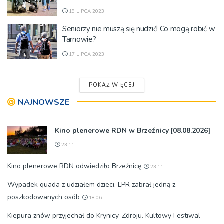
19 LIPCA 2023
Seniorzy nie muszą się nudzić! Co mogą robić w
Tarnowie?
17 LIPCA 2023
POKAŻ WIĘCEJ
NAJNOWSZE
Kino plenerowe RDN w Brzeźnicy [08.08.2026]
23:11
Kino plenerowe RDN odwiedziło Brzeźnicę
23:11
Wypadek quada z udziałem dzieci. LPR zabrał jedną z
poszkodowanych osób
18:06
Kiepura znów przyjechał do Krynicy-Zdroju. Kultowy Festiwal