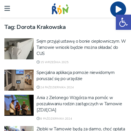
Ot
Tag:
Dorota Krakowska
Sejm przyjął ustawę o bonie ciepłowniczym. W
Tarnowie wnioski będzie można składać do
CUS
15 WRZEŚNIA 2025
Specjalna aplikacja pomoże niewidomym
poruszać się po urzędzie
24 PAŹDZIERNIKA 2024
Ania z Zielonego Wzgórza ma pomóc w
poszukiwaniu rodzin zastępczych w Tarnowie
[ZDJĘCIA]
8 PAŹDZIERNIKA 2024
Żłobki w Tarnowie będą za darmo, choć opłata