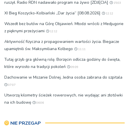
ruszył. Radio RDN nadawało program na żywo [ZDJĘCIA]
15:03
XI Bieg Koszycko-Kolbiański „Dar życia” [08.08.2026]
12:12
Wszedł bez butów na Górę Objawień. Młodzi wrócili z Medjugorie
z pięknymi przeżyciami
12:12
Aktywność fizyczna z propagowaniem wartości życia. Biegacze
upamiętnili św. Maksymiliana Kolbego
11:11
Tutaj grzyb gra główną rolę. Borzęcin odlicza godziny do święta,
które wyrosło na tradycji pokoleń
09:09
Dachowanie w Mszanie Dolnej. Jedna osoba zabrana do szpitala
07:07
Utworzą kilometry ścieżek rowerowych, nie wydając ani złotówki
na ich budowę
06:06
NIE PRZEGAP