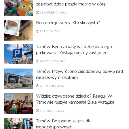
za pobyt dzieci poszła mocno w górę
13 WRZEŚNIA 2024
Bon energetyczny. Kto skorzysta?
29 LIPCA 2024
Tarnów. Będą zmiany w strefie płatnego
parkowania. Zyskają rodziny zastępcze
20 CZERWCA 2024
Tarnów. Przywrócono całodobową opiekę nad
nietrzeźwymi osobami
4 STYCZNIA 2024
Widzisz krzywdzone dziecko? Reaguj! W
Tarnowie ruszyła kampania Biała Wstążka
4 GRUDNIA 2023
Tarnów. Bezpłatne zajęcia dla
niepełnosprawnych