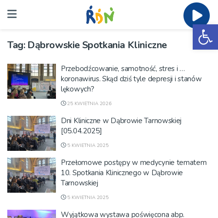
Ot
Tag:
Dąbrowskie Spotkania Kliniczne
Przebodźcowanie, samotność, stres i …
koronawirus. Skąd dziś tyle depresji i stanów
lękowych?
25 KWIETNIA 2026
Dni Kliniczne w Dąbrowie Tarnowskiej
[05.04.2025]
5 KWIETNIA 2025
Przełomowe postępy w medycynie tematem
10. Spotkania Klinicznego w Dąbrowie
Tarnowskiej
5 KWIETNIA 2025
Wyjątkowa wystawa poświęcona abp.