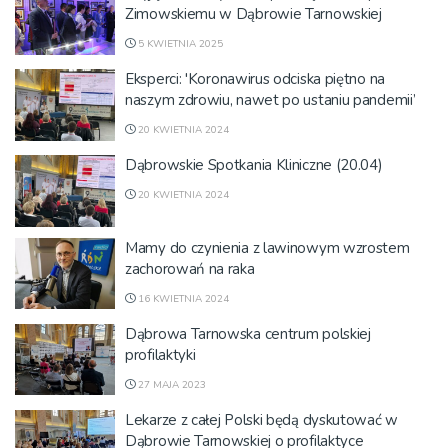
Zimowskiemu w Dąbrowie Tarnowskiej
5 KWIETNIA 2025
Eksperci: 'Koronawirus odciska piętno na
naszym zdrowiu, nawet po ustaniu pandemii’
20 KWIETNIA 2024
Dąbrowskie Spotkania Kliniczne (20.04)
20 KWIETNIA 2024
Mamy do czynienia z lawinowym wzrostem
zachorowań na raka
16 KWIETNIA 2024
Dąbrowa Tarnowska centrum polskiej
profilaktyki
27 MAJA 2023
Lekarze z całej Polski będą dyskutować w
Dąbrowie Tarnowskiej o profilaktyce