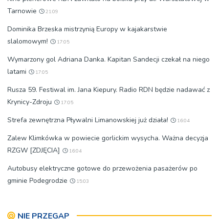
Tarnowie
21:09
Dominika Brzeska mistrzynią Europy w kajakarstwie
slalomowym!
17:05
Wymarzony gol Adriana Danka. Kapitan Sandecji czekał na niego
latami
17:05
Rusza 59. Festiwal im. Jana Kiepury. Radio RDN będzie nadawać z
Krynicy-Zdroju
17:05
Strefa zewnętrzna Pływalni Limanowskiej już działa!
16:04
Zalew Klimkówka w powiecie gorlickim wysycha. Ważna decyzja
RZGW [ZDJĘCIA]
16:04
Autobusy elektryczne gotowe do przewożenia pasażerów po
gminie Podegrodzie
15:03
NIE PRZEGAP