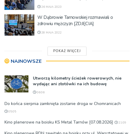
26 MAJA 2023
W Dąbrowie Tarnowskiej rozmawiali o
zdrowiu mężczyzn [ZDJĘCIA]
28 MAJA 2022
POKAŻ WIĘCEJ
NAJNOWSZE
Utworzą kilometry ścieżek rowerowych, nie
wydając ani złotówki na ich budowę
06:06
Do końca sierpnia zamknięta zostanie droga w Chomranicach
05:05
Kino plenerowe na boisku KS Metal Tarnów [07.08.2026]
21:09
Kino plenerowe RDN zawitało na boisku przy ul. Warsztatowej w