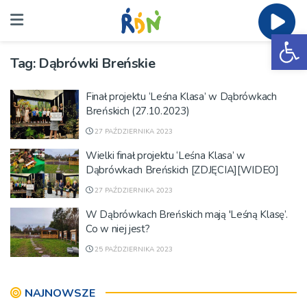
Ot
Tag:
Dąbrówki Breńskie
Finał projektu ‘Leśna Klasa’ w Dąbrówkach
Breńskich (27.10.2023)
27 PAŹDZIERNIKA 2023
Wielki finał projektu ‘Leśna Klasa’ w
Dąbrówkach Breńskich [ZDJĘCIA][WIDEO]
27 PAŹDZIERNIKA 2023
W Dąbrówkach Breńskich mają 'Leśną Klasę’.
Co w niej jest?
25 PAŹDZIERNIKA 2023
NAJNOWSZE