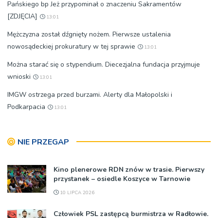
Pańskiego bp Jeż przypominał o znaczeniu Sakramentów
[ZDJĘCIA]
13:01
Mężczyzna został dźgnięty nożem. Pierwsze ustalenia
nowosądeckiej prokuratury w tej sprawie
13:01
Można starać się o stypendium. Diecezjalna fundacja przyjmuje
wnioski
13:01
IMGW ostrzega przed burzami. Alerty dla Małopolski i
Podkarpacia
13:01
NIE PRZEGAP
Kino plenerowe RDN znów w trasie. Pierwszy
przystanek – osiedle Koszyce w Tarnowie
10 LIPCA 2026
Człowiek PSL zastępcą burmistrza w Radłowie.