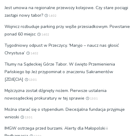
Jest umowa na regionalne przewozy kolejowe. Czy stare pociągi
zastąpi nowy tabor?
14:02
Wojnicz rozbuduje parking przy węźle przesiadkowym. Powstanie
ponad 60 miejsc
14:02
Tygodniowy odpust w Przeczycy. 'Maryjo – naucz nas głosić
Chrystusa’
14:02
Tłumy na Sądeckiej Górze Tabor. W święto Przemienienia
Pańskiego bp Jeż przypominał o znaczeniu Sakramentów
[ZDJĘCIA]
13:01
Mężczyzna został dźgnięty nożem. Pierwsze ustalenia
nowosądeckiej prokuratury w tej sprawie
13:01
Można starać się o stypendium. Diecezjalna fundacja przyjmuje
wnioski
13:01
IMGW ostrzega przed burzami. Alerty dla Małopolski i
Podkarpacia