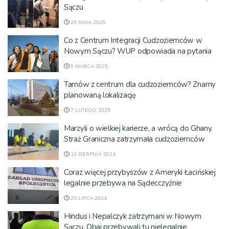
Sączu
29 MAJA 2025
Co z Centrum Integracji Cudzoziemców w
Nowym Sączu? WUP odpowiada na pytania
9 MARCA 2025
Tarnów z centrum dla cudzoziemców? Znamy
planowaną lokalizację
7 LUTEGO 2025
Marzyli o wielkiej karierze, a wrócą do Ghany.
Straż Graniczna zatrzymała cudzoziemców
13 SIERPNIA 2024
Coraz więcej przybyszów z Ameryki Łacińskiej
legalnie przebywa na Sądecczyźnie
25 LIPCA 2024
Hindus i Nepalczyk zatrzymani w Nowym
Sączu. Obaj przebywali tu nielegalnie