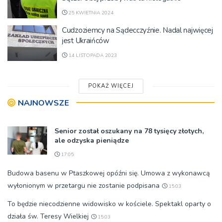
25 KWIETNIA 2024
Cudzoziemcy na Sądecczyźnie. Nadal najwięcej
jest Ukraińców
14 LISTOPADA 2023
POKAŻ WIĘCEJ
NAJNOWSZE
Senior został oszukany na 78 tysięcy złotych,
ale odzyska pieniądze
17:05
Budowa basenu w Ptaszkowej opóźni się. Umowa z wykonawcą
wyłonionym w przetargu nie zostanie podpisana
15:03
To będzie niecodzienne widowisko w kościele. Spektakl oparty o
działa św. Teresy Wielkiej
15:03