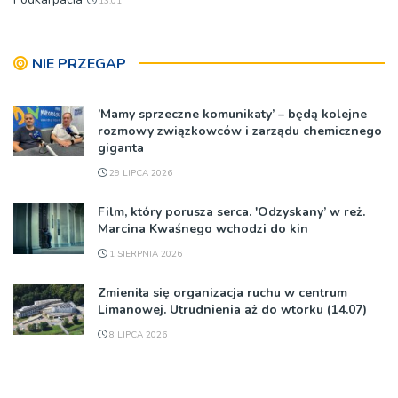
13:01
NIE PRZEGAP
’Mamy sprzeczne komunikaty’ – będą kolejne
rozmowy związkowców i zarządu chemicznego
giganta
29 LIPCA 2026
Film, który porusza serca. 'Odzyskany’ w reż.
Marcina Kwaśnego wchodzi do kin
1 SIERPNIA 2026
Zmieniła się organizacja ruchu w centrum
Limanowej. Utrudnienia aż do wtorku (14.07)
8 LIPCA 2026