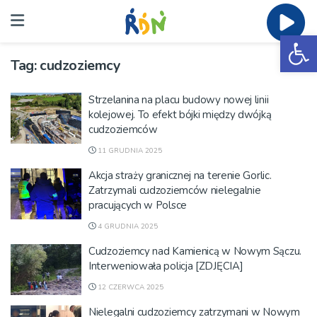
Ot
Tag:
cudzoziemcy
Strzelanina na placu budowy nowej linii
kolejowej. To efekt bójki między dwójką
cudzoziemców
11 GRUDNIA 2025
Akcja straży granicznej na terenie Gorlic.
Zatrzymali cudzoziemców nielegalnie
pracujących w Polsce
4 GRUDNIA 2025
Cudzoziemcy nad Kamienicą w Nowym Sączu.
Interweniowała policja [ZDJĘCIA]
12 CZERWCA 2025
Nielegalni cudzoziemcy zatrzymani w Nowym