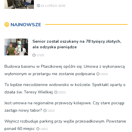
13 LUTEGO 2020
NAJNOWSZE
Senior został oszukany na 78 tysięcy złotych,
ale odzyska pieniądze
17:05
Budowa basenu w Ptaszkowej opóźni się. Umowa z wykonawcą
wyłonionym w przetargu nie zostanie podpisana
15:03
To będzie niecodzienne widowisko w kościele. Spektakl oparty o
działa św. Teresy Wielkiej
15:03
Jest umowa na regionalne przewozy kolejowe. Czy stare pociągi
zastąpi nowy tabor?
14:02
Wojnicz rozbuduje parking przy węźle przesiadkowym. Powstanie
ponad 60 miejsc
14:02