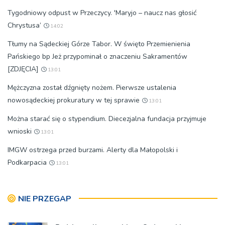
Tygodniowy odpust w Przeczycy. 'Maryjo – naucz nas głosić
Chrystusa’
14:02
Tłumy na Sądeckiej Górze Tabor. W święto Przemienienia
Pańskiego bp Jeż przypominał o znaczeniu Sakramentów
[ZDJĘCIA]
13:01
Mężczyzna został dźgnięty nożem. Pierwsze ustalenia
nowosądeckiej prokuratury w tej sprawie
13:01
Można starać się o stypendium. Diecezjalna fundacja przyjmuje
wnioski
13:01
IMGW ostrzega przed burzami. Alerty dla Małopolski i
Podkarpacia
13:01
NIE PRZEGAP