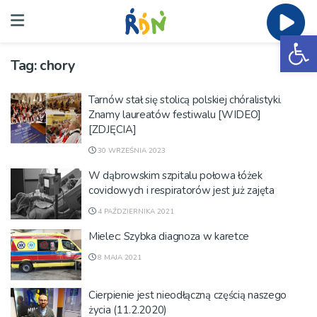
Ot
Tag:
chory
Tarnów stał się stolicą polskiej chóralistyki.
Znamy laureatów festiwalu [WIDEO]
[ZDJĘCIA]
30 WRZEŚNIA 2023
W dąbrowskim szpitalu połowa łóżek
covidowych i respiratorów jest już zajęta
4 PAŹDZIERNIKA 2021
Mielec: Szybka diagnoza w karetce
8 MAJA 2021
Cierpienie jest nieodłączną częścią naszego
życia (11.2.2020)