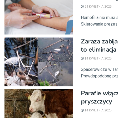
24 KWIETNIA 2025
Hemofilia nie musi 
Skierowania prezes 
Zaraza zabij
to eliminacja
14 KWIETNIA 2025
Spacerowicze w Tar
Prawdopodobną przyc
Parafie włąc
pryszczycy
14 KWIETNIA 2025