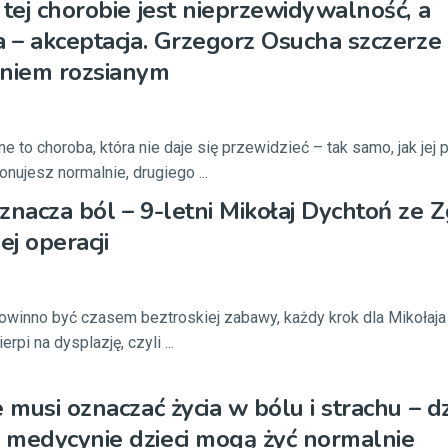
 tej chorobie jest nieprzewidywalność, a
a – akceptacja. Grzegorz Osucha szczerze 
eniem rozsianym
e to choroba, która nie daje się przewidzieć – tak samo, jak jej 
nujesz normalnie, drugiego ...
znacza ból – 9-letni Mikołaj Dychtoń ze Z
j operacji
winno być czasem beztroskiej zabawy, każdy krok dla Mikołaja
erpi na dysplazję, czyli ...
 musi oznaczać życia w bólu i strachu – dz
 medycynie dzieci mogą żyć normalnie