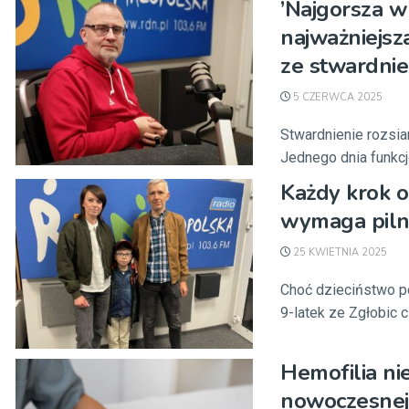
’Najgorsza w
najważniejsz
ze stwardni
5 CZERWCA 2025
Stwardnienie rozsian
Jednego dnia funkcjo
Każdy krok o
wymaga pilne
25 KWIETNIA 2025
Choć dzieciństwo po
9-latek ze Zgłobic ci
Hemofilia nie
nowoczesnej