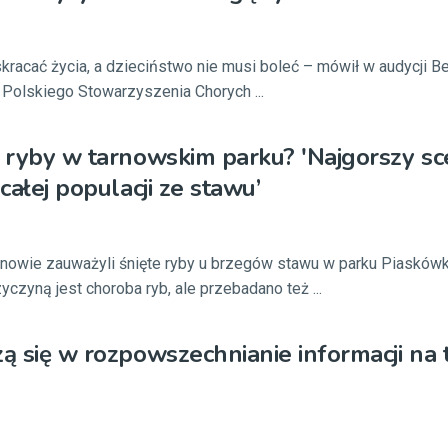
skracać życia, a dzieciństwo nie musi boleć – mówił w audycji B
Polskiego Stowarzyszenia Chorych ...
a ryby w tarnowskim parku? 'Najgorszy sc
 całej populacji ze stawu’
nowie zauważyli śnięte ryby u brzegów stawu w parku Piaskówk
zyną jest choroba ryb, ale przebadano też ...
zą się w rozpowszechnianie informacji na