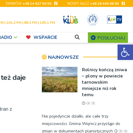
TARNÓW
+48 14 627 50 50
NOWY SĄCZ
+48 18 449 06 00
FM | 101,2 FM | 88,3 FM | 105,1 FM
RADIO
WSPARCIE
POSŁUCHAJ
Ot
NAJNOWSZE
Rolnicy kończą żniwa
 też daje
– plony w powiecie
tarnowskim
mniejsze niż rok
temu
08:08
rian z
Nie pojedyncze działki, ale całe trzy
miejscowości. Gmina Wojnicz przystąpi do
zmian w dokumentach planistycznych
08:08