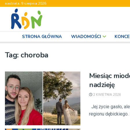
niedziela, 9 sierpnia 2026
STRONA GŁÓWNA
WIADOMOŚCI
KONCE
Tag:
choroba
Miesiąc miodo
nadzieję
2 KWIETNIA 2026
Jej życie gasło, al
regionu dębickiego. 