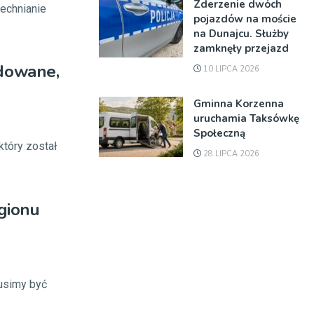
Zderzenie dwóch
zechnianie
pojazdów na moście
na Dunajcu. Służby
zamknęły przejazd
dowane,
10 LIPCA 2026
Gminna Korzenna
uruchamia Taksówkę
Społeczną
który został
28 LIPCA 2026
egionu
usimy być