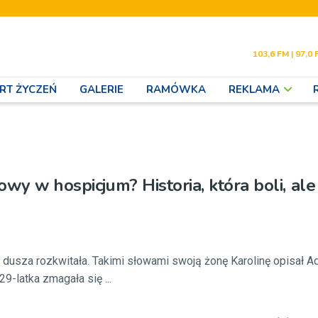
103,6 FM | 97,0 
RT ŻYCZEŃ
GALERIE
RAMÓWKA
REKLAMA
wy w hospicjum? Historia, która boli, ale
e dusza rozkwitała. Takimi słowami swoją żonę Karolinę opisał Ad
29-latka zmagała się ...