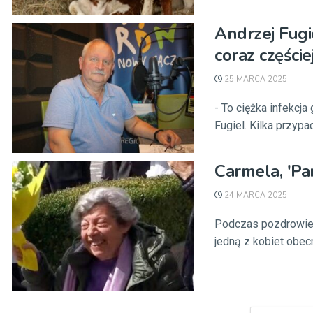
Andrzej Fugi
coraz częśc
25 MARCA 2025
- To ciężka infekcj
Fugiel. Kilka przypad
Carmela, 'Pa
24 MARCA 2025
Podczas pozdrowieni
jedną z kobiet obecn