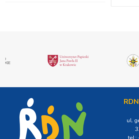
RDN
ul. 
3
tel.