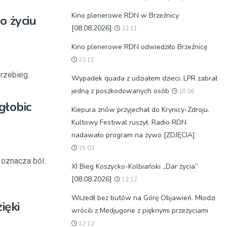
Kino plenerowe RDN w Brzeźnicy
o życiu
[08.08.2026]
23:11
Kino plenerowe RDN odwiedziło Brzeźnicę
23:11
przebieg.
Wypadek quada z udziałem dzieci. LPR zabrał
jedną z poszkodowanych osób
18:06
głobic
Kiepura znów przyjechał do Krynicy-Zdroju.
Kultowy Festiwal ruszył. Radio RDN
nadawało program na żywo [ZDJĘCIA]
15:03
 oznacza ból.
XI Bieg Koszycko-Kolbiański „Dar życia”
[08.08.2026]
12:12
Wszedł bez butów na Górę Objawień. Młodzi
ięki
wrócili z Medjugorie z pięknymi przeżyciami
12:12