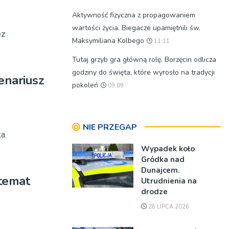
Aktywność fizyczna z propagowaniem
wartości życia. Biegacze upamiętnili św.
ez
Maksymiliana Kolbego
11:11
Tutaj grzyb gra główną rolę. Borzęcin odlicza
godziny do święta, które wyrosło na tradycji
enariusz
pokoleń
09:09
NIE PRZEGAP
a.
Wypadek koło
Gródka nad
Dunajcem.
 temat
Utrudnienia na
drodze
28 LIPCA 2026