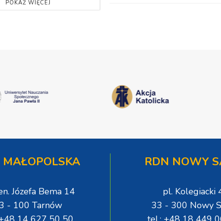
POKAŻ WIĘCEJ
 MAŁOPOLSKA
RDN NOWY S
gen. Józefa Bema 14
pl. Kolegiacki 
3 - 100 Tarnów
33 - 300 Nowy S
: +48 14 627 50 50
tel.: +48 18 449 