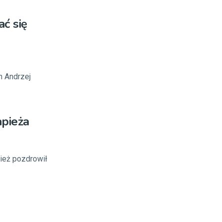
ać się
h Andrzej
apieża
pież pozdrowił