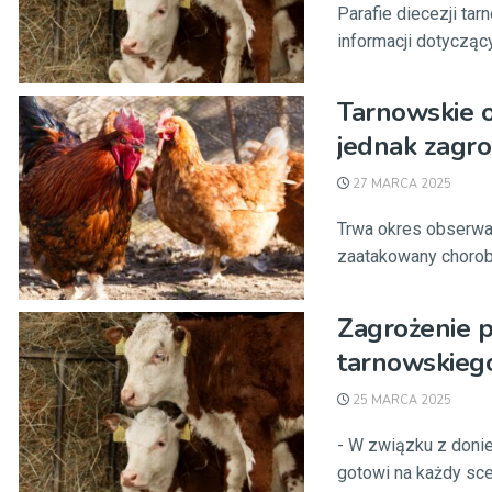
Parafie diecezji ta
informacji dotycząc
Tarnowskie 
jednak zagro
27 MARCA 2025
Trwa okres obserwac
zaatakowany chorobą 
Zagrożenie p
tarnowskiego
25 MARCA 2025
- W związku z doni
gotowi na każdy sce