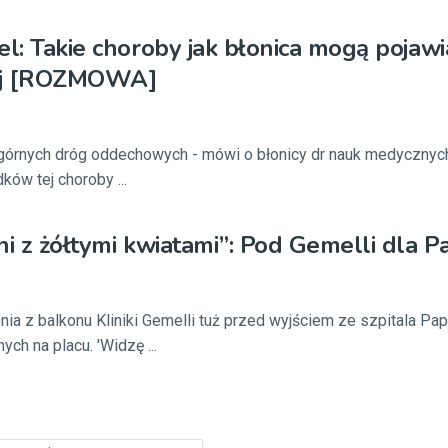
el: Takie choroby jak błonica mogą pojawi
iej [ROZMOWA]
a górnych dróg oddechowych - mówi o błonicy dr nauk medycznyc
ków tej choroby ...
ni z żółtymi kwiatami”: Pod Gemelli dla P
a z balkonu Kliniki Gemelli tuż przed wyjściem ze szpitala Pa
ych na placu. 'Widzę ...