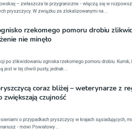
rnowskiej – zwłaszcza te przygraniczne - włączą się w rozpows
ych pryszczycy. W związku ze zlokalizowanymi na ...
ognisko rzekomego pomoru drobiu zlikwi
żenie nie minęło
ji po zlikwidowaniu ogniska rzekomego pomoru drobiu. Kurnik, 
jest w tej chwili pusty, jednak ...
ryszczycą coraz bliżej – weterynarze z r
 zwiększają czujność
esieniami o przypadkach pryszczycy w krajach sąsiadujących, m
nariusz - mówi Powiatowy ...