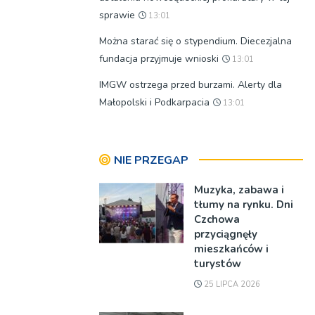
sprawie
13:01
Można starać się o stypendium. Diecezjalna
fundacja przyjmuje wnioski
13:01
IMGW ostrzega przed burzami. Alerty dla
Małopolski i Podkarpacia
13:01
NIE PRZEGAP
Muzyka, zabawa i
tłumy na rynku. Dni
Czchowa
przyciągnęły
mieszkańców i
turystów
25 LIPCA 2026