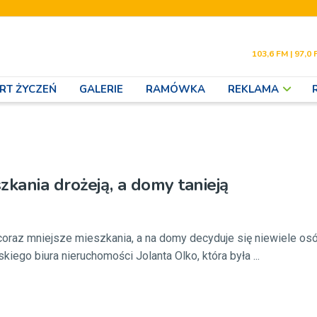
103,6 FM | 97,0 
RT ŻYCZEŃ
GALERIE
RAMÓWKA
REKLAMA
zkania drożeją, a domy tanieją
coraz mniejsze mieszkania, a na domy decyduje się niewiele osó
kiego biura nieruchomości Jolanta Olko, która była ...