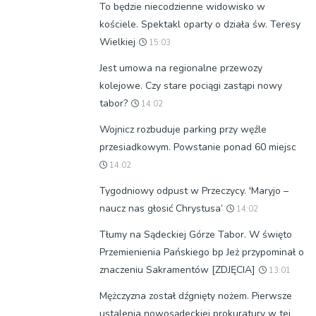
To będzie niecodzienne widowisko w
kościele. Spektakl oparty o działa św. Teresy
Wielkiej
15:03
Jest umowa na regionalne przewozy
kolejowe. Czy stare pociągi zastąpi nowy
tabor?
14:02
Wojnicz rozbuduje parking przy węźle
przesiadkowym. Powstanie ponad 60 miejsc
14:02
Tygodniowy odpust w Przeczycy. 'Maryjo –
naucz nas głosić Chrystusa’
14:02
Tłumy na Sądeckiej Górze Tabor. W święto
Przemienienia Pańskiego bp Jeż przypominał o
znaczeniu Sakramentów [ZDJĘCIA]
13:01
Mężczyzna został dźgnięty nożem. Pierwsze
ustalenia nowosądeckiej prokuratury w tej