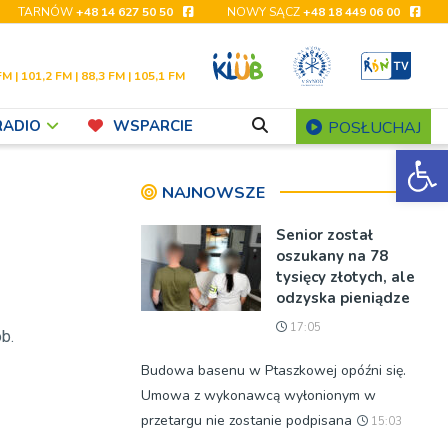
TARNÓW
+48 14 627 50 50
NOWY SĄCZ
+48 18 449 06 00
FM | 101,2 FM | 88,3 FM | 105,1 FM
RADIO
WSPARCIE
POSŁUCHAJ
Ot
NAJNOWSZE
Senior został
oszukany na 78
tysięcy złotych, ale
odzyska pieniądze
17:05
b.
Budowa basenu w Ptaszkowej opóźni się.
Umowa z wykonawcą wyłonionym w
przetargu nie zostanie podpisana
15:03