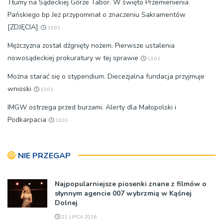
Tłumy na Sądeckiej Górze Tabor. W święto Przemienienia
Pańskiego bp Jeż przypominał o znaczeniu Sakramentów
[ZDJĘCIA]
13:01
Mężczyzna został dźgnięty nożem. Pierwsze ustalenia
nowosądeckiej prokuratury w tej sprawie
13:01
Można starać się o stypendium. Diecezjalna fundacja przyjmuje
wnioski
13:01
IMGW ostrzega przed burzami. Alerty dla Małopolski i
Podkarpacia
13:01
NIE PRZEGAP
Najpopularniejsze piosenki znane z filmów o
słynnym agencie 007 wybrzmią w Kąśnej
Dolnej
21 LIPCA 2026