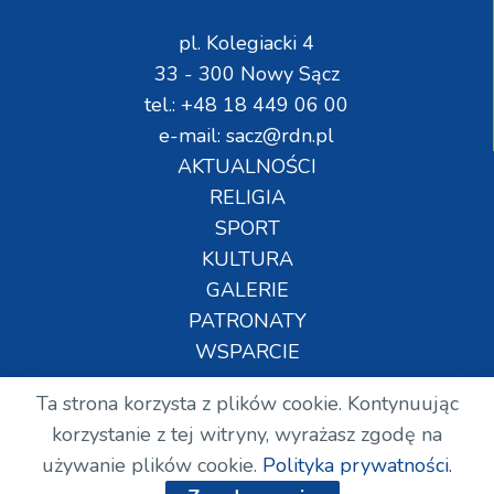
pl. Kolegiacki 4
33 - 300 Nowy Sącz
tel.: +48 18 449 06 00
e-mail: sacz@rdn.pl
AKTUALNOŚCI
RELIGIA
SPORT
KULTURA
GALERIE
PATRONATY
WSPARCIE
Ta strona korzysta z plików cookie. Kontynuując
Copyright © Wszelkie prawa zastrzeżone. RDN.
korzystanie z tej witryny, wyrażasz zgodę na
2024.
używanie plików cookie.
Polityka prywatności.