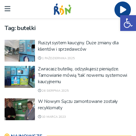
Ot
Tag:
butelki
Ruszył system kaucyjny. Duże zmiany dla
klientów i sprzedawców
1 PAŹDZIERNIKA 2025
Zwracasz butelkę, odzyskujesz pieniądze.
Tarnowianie mówią 'tak’ nowemu systemowi
kaucyjnemu
26 SIERPNIA 2025
W Nowym Sączu zamontowane zostały
recyklomaty
10 MARCA 2023