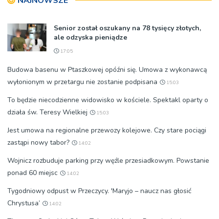
NAJNOWSZE
Senior został oszukany na 78 tysięcy złotych,
ale odzyska pieniądze
17:05
Budowa basenu w Ptaszkowej opóźni się. Umowa z wykonawcą
wyłonionym w przetargu nie zostanie podpisana
15:03
To będzie niecodzienne widowisko w kościele. Spektakl oparty o
działa św. Teresy Wielkiej
15:03
Jest umowa na regionalne przewozy kolejowe. Czy stare pociągi
zastąpi nowy tabor?
14:02
Wojnicz rozbuduje parking przy węźle przesiadkowym. Powstanie
ponad 60 miejsc
14:02
Tygodniowy odpust w Przeczycy. 'Maryjo – naucz nas głosić
Chrystusa’
14:02