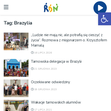
Ot
Tag:
Brazylia
„Ludzie nie mają nic, ale potrafią się cieszyć z
życia”. Rozmowa z misjonarzem o. Krzysztofem
Mamalą
16 LIPCA 2026
Tarnowska delegacja w Brazylii
21 GRUDNIA 2023
Oczekiwane odwiedziny
18 GRUDNIA 2023
Wakacje tarnowskich alumnów
17 LIPCA 2021