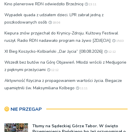
Kino plenerowe RDN odwiedziło Brzeźnicę
23:11
Wypadek quada z udziałem dzieci. LPR zabrał jedną z
poszkodowanych osób
18:06
Kiepura znów przyjechał do Krynicy-Zdroju. Kultowy Festiwal
ruszył. Radio RDN nadawało program na żywo [ZDJĘCIA]
15:03
XI Bieg Koszycko-Kolbiański „Dar życia” [08.08.2026]
12:12
Wszedł bez butów na Górę Objawień. Młodzi wrócili z Medjugorie
z pięknymi przeżyciami
12:12
Aktywność fizyczna z propagowaniem wartości życia. Biegacze
upamiętnili św. Maksymiliana Kolbego
11:11
NIE PRZEGAP
Tłumy na Sądeckiej Górze Tabor. W święto
Przemienienia Pańskiego bp Jeż przypominał o