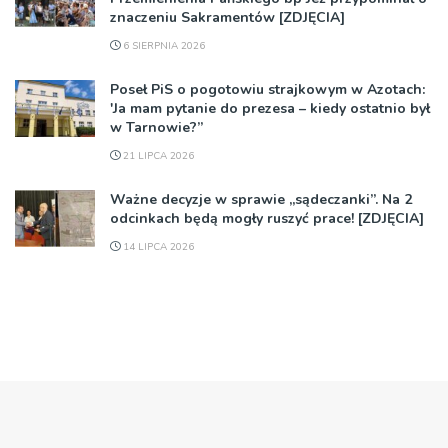
znaczeniu Sakramentów [ZDJĘCIA]
6 SIERPNIA 2026
Poseł PiS o pogotowiu strajkowym w Azotach:
'Ja mam pytanie do prezesa – kiedy ostatnio był
w Tarnowie?”
21 LIPCA 2026
Ważne decyzje w sprawie „sądeczanki”. Na 2
odcinkach będą mogły ruszyć prace! [ZDJĘCIA]
14 LIPCA 2026