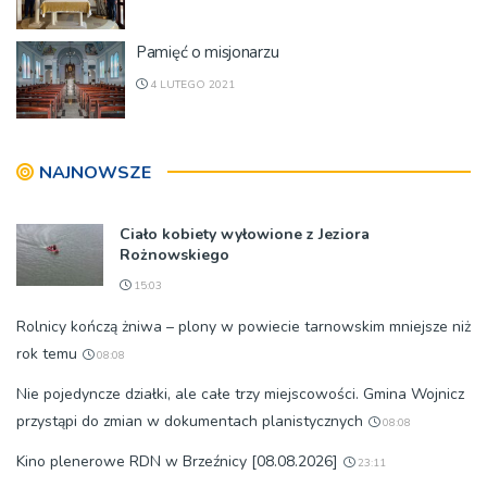
Pamięć o misjonarzu
4 LUTEGO 2021
NAJNOWSZE
Ciało kobiety wyłowione z Jeziora
Rożnowskiego
15:03
Rolnicy kończą żniwa – plony w powiecie tarnowskim mniejsze niż
rok temu
08:08
Nie pojedyncze działki, ale całe trzy miejscowości. Gmina Wojnicz
przystąpi do zmian w dokumentach planistycznych
08:08
Kino plenerowe RDN w Brzeźnicy [08.08.2026]
23:11