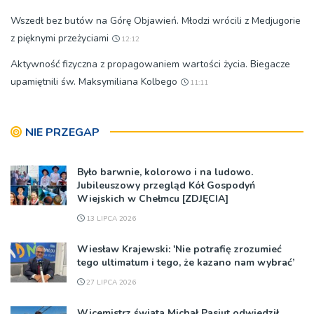
Wszedł bez butów na Górę Objawień. Młodzi wrócili z Medjugorie
z pięknymi przeżyciami
12:12
Aktywność fizyczna z propagowaniem wartości życia. Biegacze
upamiętnili św. Maksymiliana Kolbego
11:11
NIE PRZEGAP
Było barwnie, kolorowo i na ludowo.
Jubileuszowy przegląd Kół Gospodyń
Wiejskich w Chełmcu [ZDJĘCIA]
13 LIPCA 2026
Wiesław Krajewski: 'Nie potrafię zrozumieć
tego ultimatum i tego, że kazano nam wybrać’
27 LIPCA 2026
Wicemistrz świata Michał Pasiut odwiedził