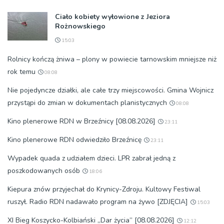
Ciało kobiety wyłowione z Jeziora
Rożnowskiego
15:03
Rolnicy kończą żniwa – plony w powiecie tarnowskim mniejsze niż
rok temu
08:08
Nie pojedyncze działki, ale całe trzy miejscowości. Gmina Wojnicz
przystąpi do zmian w dokumentach planistycznych
08:08
Kino plenerowe RDN w Brzeźnicy [08.08.2026]
23:11
Kino plenerowe RDN odwiedziło Brzeźnicę
23:11
Wypadek quada z udziałem dzieci. LPR zabrał jedną z
poszkodowanych osób
18:06
Kiepura znów przyjechał do Krynicy-Zdroju. Kultowy Festiwal
ruszył. Radio RDN nadawało program na żywo [ZDJĘCIA]
15:03
XI Bieg Koszycko-Kolbiański „Dar życia” [08.08.2026]
12:12