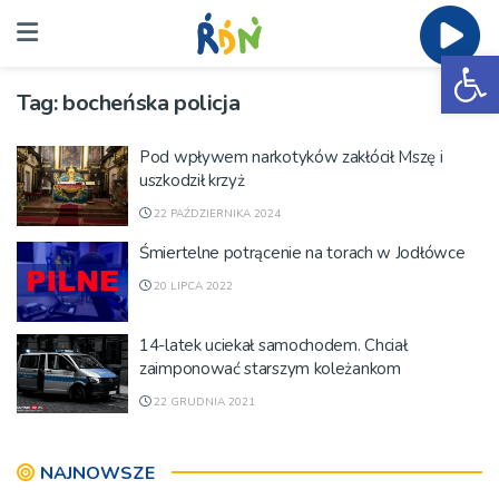
Ot
Tag:
bocheńska policja
Pod wpływem narkotyków zakłócił Mszę i
uszkodził krzyż
22 PAŹDZIERNIKA 2024
Śmiertelne potrącenie na torach w Jodłówce
20 LIPCA 2022
14-latek uciekał samochodem. Chciał
zaimponować starszym koleżankom
22 GRUDNIA 2021
NAJNOWSZE