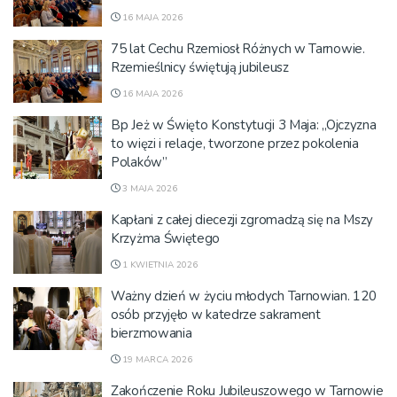
16 MAJA 2026
75 lat Cechu Rzemiosł Różnych w Tarnowie.
Rzemieślnicy świętują jubileusz
16 MAJA 2026
Bp Jeż w Święto Konstytucji 3 Maja: „Ojczyzna
to więzi i relacje, tworzone przez pokolenia
Polaków”
3 MAJA 2026
Kapłani z całej diecezji zgromadzą się na Mszy
Krzyżma Świętego
1 KWIETNIA 2026
Ważny dzień w życiu młodych Tarnowian. 120
osób przyjęło w katedrze sakrament
bierzmowania
19 MARCA 2026
Zakończenie Roku Jubileuszowego w Tarnowie