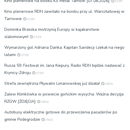
Kino plenerowe na boisku KS Metal Tarnów [07.08.2026]
21:09
Kino plenerowe RDN zawitało na boisku przy ul. Warsztatowej w
Tarnowie
21:09
Dominika Brzeska mistrzynią Europy w kajakarstwie
slalomowym!
17:05
Wymarzony gol Adriana Danka. Kapitan Sandecji czekał na niego
latami
17:05
Rusza 59. Festiwal im. Jana Kiepury. Radio RDN będzie nadawać z
Krynicy-Zdroju
17:05
Strefa zewnętrzna Pływalni Limanowskiej już działa!
16:04
Zalew Klimkówka w powiecie gorlickim wysycha. Ważna decyzja
RZGW [ZDJĘCIA]
16:04
Autobusy elektryczne gotowe do przewożenia pasażerów po
gminie Podegrodzie
15:03