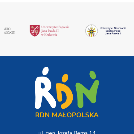
RDN MAŁOPOLSKA
ul. gen. Józefa Bema 14