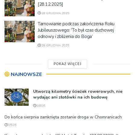
[28.12.2025]
28 GRUDNIA 2025
Tarnowianie podczas zakończenia Roku
Jubileuszowego: ‘To był czas duchowej
odnowy i zbliżenia do Boga’
28 GRUDNIA 2025
POKAŻ WIĘCEJ
NAJNOWSZE
Utworzą kilometry ścieżek rowerowych, nie
wydając ani złotówki na ich budowę
06:06
Do końca sierpnia zamknięta zostanie droga w Chomranicach
05:05