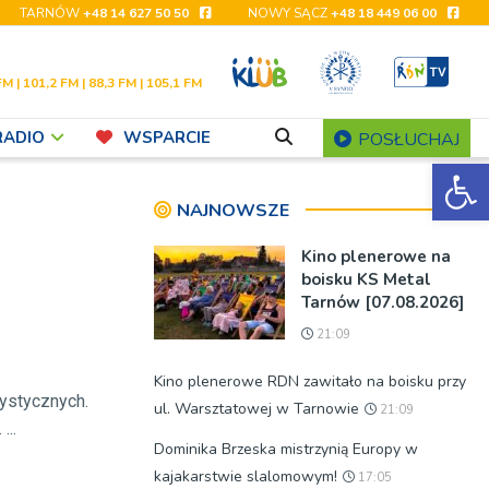
TARNÓW
+48 14 627 50 50
NOWY SĄCZ
+48 18 449 06 00
FM | 101,2 FM | 88,3 FM | 105,1 FM
RADIO
WSPARCIE
POSŁUCHAJ
Ot
NAJNOWSZE
Kino plenerowe na
boisku KS Metal
Tarnów [07.08.2026]
21:09
Kino plenerowe RDN zawitało na boisku przy
ystycznych.
ul. Warsztatowej w Tarnowie
21:09
...
Dominika Brzeska mistrzynią Europy w
kajakarstwie slalomowym!
17:05