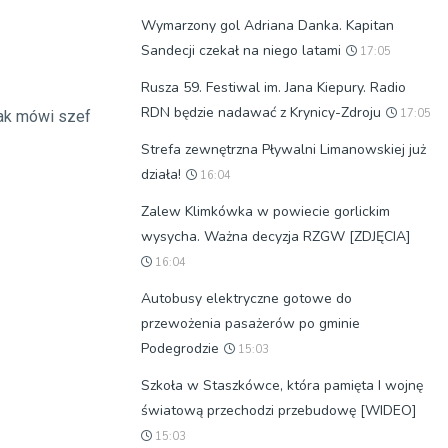
Wymarzony gol Adriana Danka. Kapitan
Sandecji czekał na niego latami
17:05
Rusza 59. Festiwal im. Jana Kiepury. Radio
RDN będzie nadawać z Krynicy-Zdroju
17:05
ak mówi szef
Strefa zewnętrzna Pływalni Limanowskiej już
działa!
16:04
Zalew Klimkówka w powiecie gorlickim
wysycha. Ważna decyzja RZGW [ZDJĘCIA]
16:04
Autobusy elektryczne gotowe do
przewożenia pasażerów po gminie
Podegrodzie
15:03
Szkoła w Staszkówce, która pamięta I wojnę
światową przechodzi przebudowę [WIDEO]
15:03