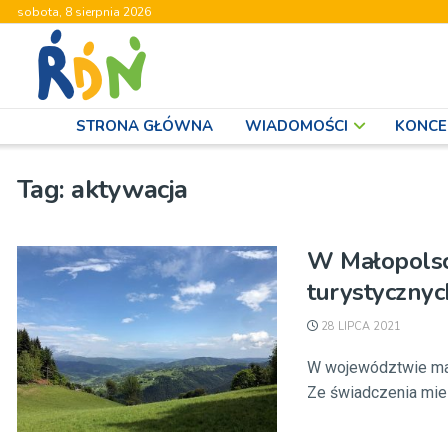
sobota, 8 sierpnia 2026
STRONA GŁÓWNA
WIADOMOŚCI
KONCE
Tag:
aktywacja
W Małopolsc
turystycznyc
28 LIPCA 2021
W województwie mał
Ze świadczenia mies