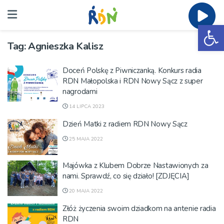
Ot
Tag:
Agnieszka Kalisz
Doceń Polskę z Piwniczanką. Konkurs radia
RDN Małopolska i RDN Nowy Sącz z super
nagrodami
14 LIPCA 2023
Dzień Matki z radiem RDN Nowy Sącz
25 MAJA 2022
Majówka z Klubem Dobrze Nastawionych za
nami. Sprawdź, co się działo! [ZDJĘCIA]
20 MAJA 2022
Złóż życzenia swoim dziadkom na antenie radia
RDN