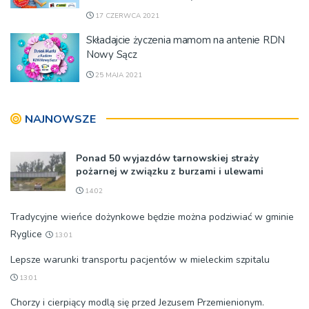
17 CZERWCA 2021
Składajcie życzenia mamom na antenie RDN
Nowy Sącz
25 MAJA 2021
NAJNOWSZE
Ponad 50 wyjazdów tarnowskiej straży
pożarnej w związku z burzami i ulewami
14:02
Tradycyjne wieńce dożynkowe będzie można podziwiać w gminie
Ryglice
13:01
Lepsze warunki transportu pacjentów w mieleckim szpitalu
13:01
Chorzy i cierpiący modlą się przed Jezusem Przemienionym.