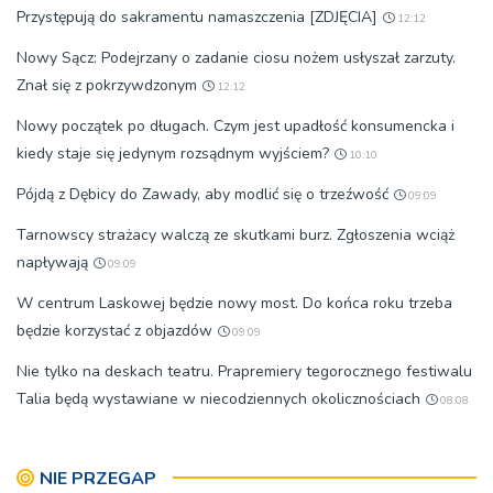
Przystępują do sakramentu namaszczenia [ZDJĘCIA]
12:12
Nowy Sącz: Podejrzany o zadanie ciosu nożem usłyszał zarzuty.
Znał się z pokrzywdzonym
12:12
Nowy początek po długach. Czym jest upadłość konsumencka i
kiedy staje się jedynym rozsądnym wyjściem?
10:10
Pójdą z Dębicy do Zawady, aby modlić się o trzeźwość
09:09
Tarnowscy strażacy walczą ze skutkami burz. Zgłoszenia wciąż
napływają
09:09
W centrum Laskowej będzie nowy most. Do końca roku trzeba
będzie korzystać z objazdów
09:09
Nie tylko na deskach teatru. Prapremiery tegorocznego festiwalu
Talia będą wystawiane w niecodziennych okolicznościach
08:08
NIE PRZEGAP