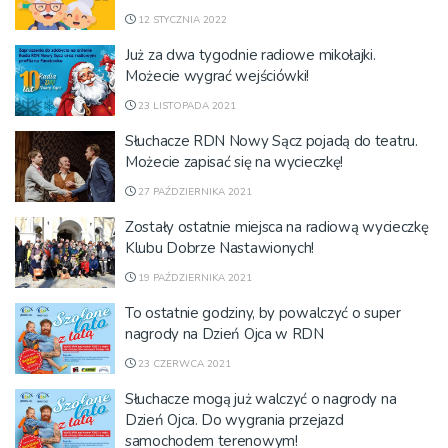
12 STYCZNIA 2022
Już za dwa tygodnie radiowe mikołajki.
Możecie wygrać wejściówki!
23 LISTOPADA 2021
Słuchacze RDN Nowy Sącz pojadą do teatru.
Możecie zapisać się na wycieczkę!
27 PAŹDZIERNIKA 2021
Zostały ostatnie miejsca na radiową wycieczkę
Klubu Dobrze Nastawionych!
19 PAŹDZIERNIKA 2021
To ostatnie godziny, by powalczyć o super
nagrody na Dzień Ojca w RDN
23 CZERWCA 2021
Słuchacze mogą już walczyć o nagrody na
Dzień Ojca. Do wygrania przejazd
samochodem terenowym!