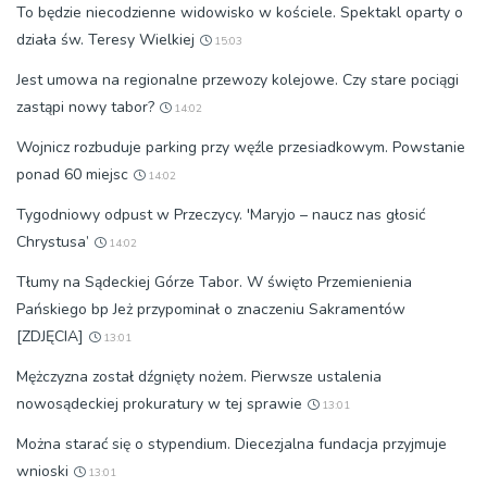
To będzie niecodzienne widowisko w kościele. Spektakl oparty o
działa św. Teresy Wielkiej
15:03
Jest umowa na regionalne przewozy kolejowe. Czy stare pociągi
zastąpi nowy tabor?
14:02
Wojnicz rozbuduje parking przy węźle przesiadkowym. Powstanie
ponad 60 miejsc
14:02
Tygodniowy odpust w Przeczycy. 'Maryjo – naucz nas głosić
Chrystusa’
14:02
Tłumy na Sądeckiej Górze Tabor. W święto Przemienienia
Pańskiego bp Jeż przypominał o znaczeniu Sakramentów
[ZDJĘCIA]
13:01
Mężczyzna został dźgnięty nożem. Pierwsze ustalenia
nowosądeckiej prokuratury w tej sprawie
13:01
Można starać się o stypendium. Diecezjalna fundacja przyjmuje
wnioski
13:01