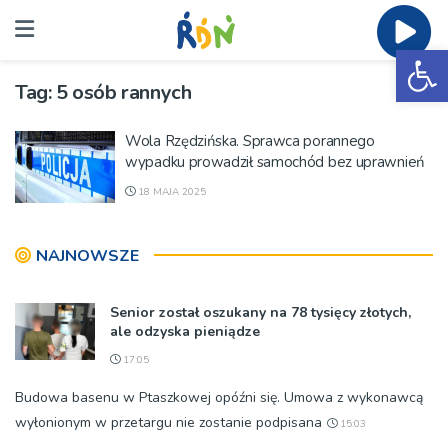
Ot
Tag:
5 osób rannych
Wola Rzędzińska. Sprawca porannego
wypadku prowadził samochód bez uprawnień
18 MAJA 2025
NAJNOWSZE
Senior został oszukany na 78 tysięcy złotych,
ale odzyska pieniądze
17:05
Budowa basenu w Ptaszkowej opóźni się. Umowa z wykonawcą
wyłonionym w przetargu nie zostanie podpisana
15:03