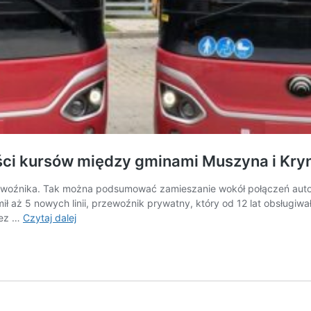
ści kursów między gminami Muszyna i Kryni
rzewoźnika. Tak można podsumować zamieszanie wokół połączeń aut
aż 5 nowych linii, przewoźnik prywatny, który od 12 lat obsługiwa
Prywatny
bez …
Czytaj dalej
przewoźnik
wycofał
się
z
części
kursów