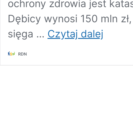
ochrony zdrowia jest katas
Dębicy wynosi 150 mln zł, 
Czy
sięga …
Czytaj dalej
dębicki
szpital
połączy
RDN
się
z
Uniwersytecki
Szpitalem
Klinicznym
w
Rzeszowie?